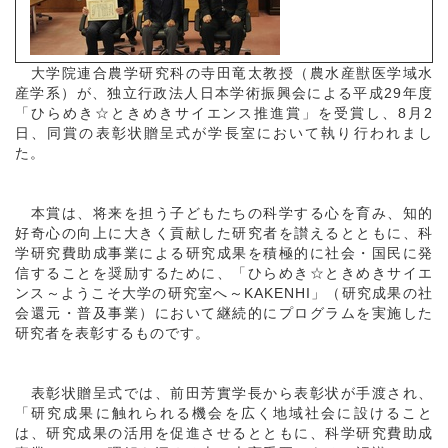
大学院連合農学研究科の寺田竜太教授（農水産獣医学域水
産学系）が、独立行政法人日本学術振興会による平成29年度
「ひらめき☆ときめきサイエンス推進賞」を受賞し、8月2
日、同賞の表彰状贈呈式が学長室において執り行われまし
た。
本賞は、将来を担う子どもたちの科学する心を育み、知的
好奇心の向上に大きく貢献した研究者を讃えるとともに、科
学研究費助成事業による研究成果を積極的に社会・国民に発
信することを奨励するために、「ひらめき☆ときめきサイエ
ンス～ようこそ大学の研究室へ～KAKENHI」（研究成果の社
会還元・普及事業）において継続的にプログラムを実施した
研究者を表彰するものです。
表彰状贈呈式では、前田芳實学長から表彰状が手渡され、
「研究成果に触れられる機会を広く地域社会に設けること
は、研究成果の活用を促進させるとともに、科学研究費助成