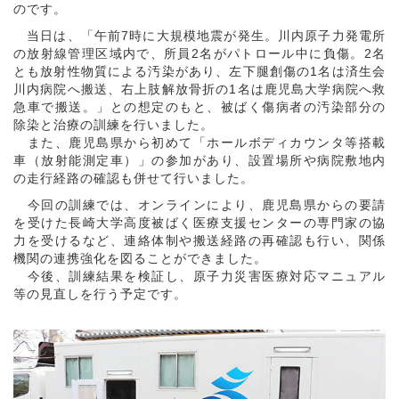
のです。
当日は、「午前7時に大規模地震が発生。川内原子力発電所
の放射線管理区域内で、所員2名がパトロール中に負傷。2名
とも放射性物質による汚染があり、左下腿創傷の1名は済生会
川内病院へ搬送、右上肢解放骨折の1名は鹿児島大学病院へ救
急車で搬送。」との想定のもと、被ばく傷病者の汚染部分の
除染と治療の訓練を行いました。
また、鹿児島県から初めて「ホールボディカウンタ等搭載
車（放射能測定車）」の参加があり、設置場所や病院敷地内
の走行経路の確認も併せて行いました。
今回の訓練では、オンラインにより、鹿児島県からの要請
を受けた長崎大学高度被ばく医療支援センターの専門家の協
力を受けるなど、連絡体制や搬送経路の再確認も行い、関係
機関の連携強化を図ることができました。
今後、訓練結果を検証し、原子力災害医療対応マニュアル
等の見直しを行う予定です。