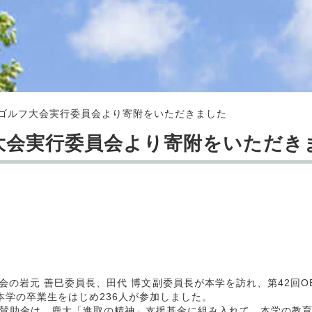
Gゴルフ大会実行委員会より寄附をいただきました
大会実行委員会より寄附をいただき
会の岩元 善巳委員長、田代 博文副委員長が本学を訪れ、第42回
本学の卒業生をはじめ236人が参加しました。
賛助金は、鹿大「進取の精神」支援基金に組み入れて、本学の教育