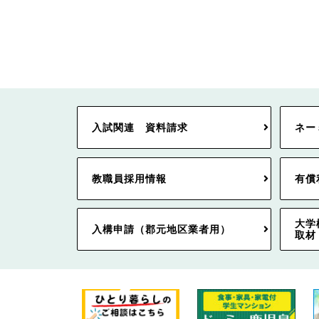
入試関連 資料請求
ネー
教職員採用情報
有償
大学
入構申請（郡元地区業者用）
取材