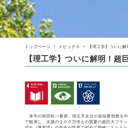
トップページ
トピックス
【理工学】ついに解
【理工学】ついに解明！超
本学の和田桂一教授、国立天文台の泉拓磨助教を中
で観測し、太陽の２００万倍もの質量の超巨大ブラッ
流れ（降着流）の存在が世界で初めて明確にとらえら