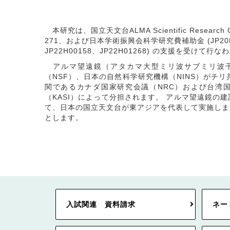
本研究は、国立天文台ALMA Scientific Research Grant
271、および日本学術振興会科学研究費補助金 (JP20K14531
JP22H00158、JP22H01268) の支援を受けて行
アルマ望遠鏡（アタカマ大型ミリ波サブミリ波干渉計、Ataca
（NSF）、日本の自然科学研究機構（NINS）がチ
関であるカナダ国家研究会議（NRC）および台湾国
（KASI）によって分担されます。 アルマ望遠鏡の
て、日本の国立天文台が東アジアを代表して実施しま
とします。
入試関連 資料請求
ネー