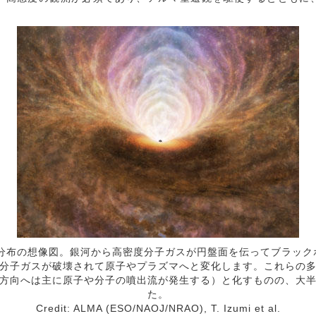
質分布の想像図。銀河から高密度分子ガスが円盤面を伝ってブラッ
分子ガスが破壊されて原子やプラズマへと変化します。これらの
方向へは主に原子や分子の噴出流が発生する）と化すものの、大
た。
Credit: ALMA (ESO/NAOJ/NRAO), T. Izumi et al.