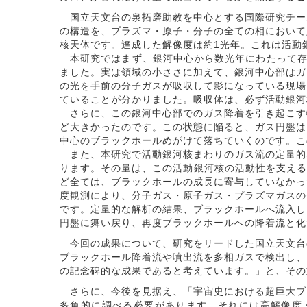
国立天文台の泉拓磨助教を中心とする国際研究チー
の構造を、プラズマ・原子・分子の全ての相において
核天体です。達成した解像度は約1光年。これは活動
本研究ではまず、銀河中心から数光年にわたって存
ました。実は領域の小ささに加えて、銀河中心部はガ
の光を手前の分子ガスが吸収して影になっている現場
ていることが分かりました。吸収体は、必ず活動銀河
さらに、この銀河中心部でのガス降着を引き起こす
ど大きかったのです。この状態に陥ると、ガス円盤は
中心のブラックホールめがけて落ちていくのです。こ
また、本研究で活動銀河核まわりのガス流の定量的
ります。その量は、この活動銀河核の活動性を支える
ど全ては、ブラックホールの成長に寄与していなかっ
度観測により、分子ガス・原子ガス・プラズマガスの
です。定量的な解析の結果、ブラックホールへ流入し
円盤に舞い戻り、再度ブラックホールへの降着流と化
今回の成果について、研究をリードした国立天文台
ブラックホール降着流や噴出流を多相ガスで検出し、
の記念碑的な成果であると考えています。」と、その
さらに、今後を見据え、「宇宙史における超巨大ブ
多角的に調べる必要があります。それには高解像度