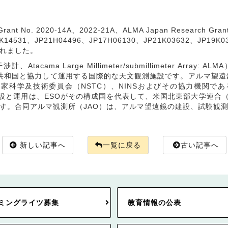
 No. 2020-14A、2022-21A、ALMA Japan Research Grant fo
、JP21H04496、JP17H06130、JP21K03632、JP19K039
なわれました。
ma Large Millimeter/submillimeter Arra
リ共和国と協力して運用する国際的な天文観測施設です。アルマ望遠
家科学及技術委員会（NSTC）、NINSおよびその協力機関で
建設と運用は、ESOがその構成国を代表して、米国北東部大学連合
す。合同アルマ観測所（JAO）は、アルマ望遠鏡の建設、試験観
新しい記事へ
一覧に戻る
古い記事へ
ミングライツ募集
教育情報の公表