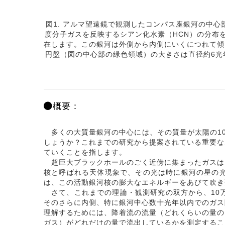
図1. アルマ望遠鏡で観測したコンパス座銀河の中
度分子ガスを反映するシアン化水素（HCN）の分布
在します。この銀河は外側から内側にいくにつれて傾
円盤（図の中心部の緑色領域）の大きさは直径約6
概要：
多くの大質量銀河の中心には、その質量が太陽の10
しょうか？これまでの研究から提案されている重要な
ていくことを指します。
超巨大ブラックホールのごく近傍に集まったガスは
核と呼ばれる天体現象で、その光は時に銀河の星の
は、この活動銀河核の膨大なエネルギーをあびて吹き
さて、これまでの理論・観測研究の双方から、10
そのさらに内側、特に銀河中心数十光年以内でのガス
理解するためには、降着流の流量（どれくらいの量の
ガス）がどれだけの量で流出しているかを測定するこ