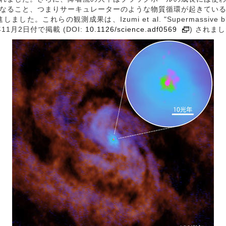
なること、つまりサーキュレーターのような物質循環が起きてい
成果は、Izumi et al. "Supermassive black hole f
3年11月2日付で掲載 (DOI:
10.1126/science.adf0569
) されま