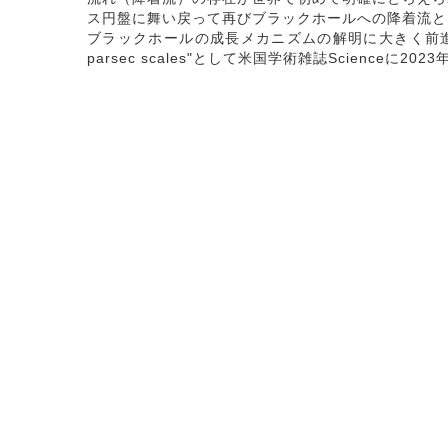
ス円盤に舞い戻って再びブラックホールへの降着流と
ブラックホールの成長メカニズムの解明に大きく前進しました。これらの観測
parsec scales"として米国学術雑誌Scienceに202