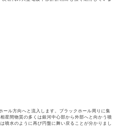
クホール方向へと流入します。ブラックホール周りに集
多相星間物質の多くは銀河中心部から外部へと向かう噴
半は噴水のように再び円盤に舞い戻ることが分かりまし