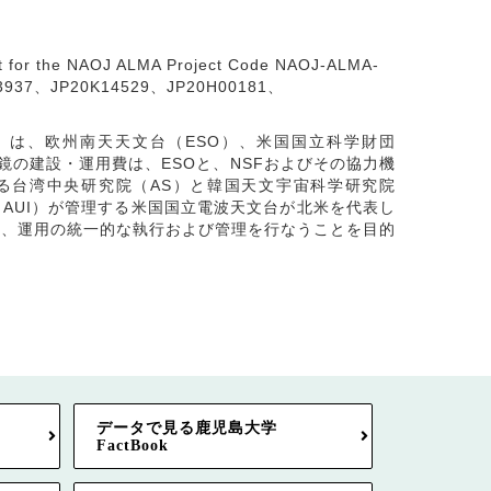
r the NAOJ ALMA Project Code NAOJ-ALMA-
37、JP20K14529、JP20H00181、
y: ALMA）は、欧州南天天文台（ESO）、米国国立科学財団
鏡の建設・運用費は、ESOと、NSFおよびその協力機
ある台湾中央研究院（AS）と韓国天文宇宙科学研究院
（AUI）が管理する米国国立電波天文台が北米を代表し
測、運用の統一的な執行および管理を行なうことを目的
データで見る鹿児島大学
FactBook