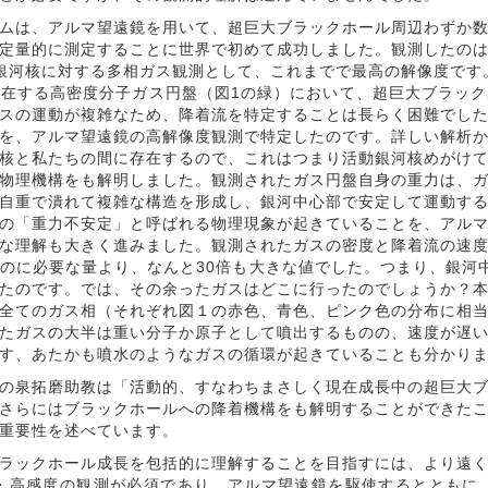
ムは、アルマ望遠鏡を用いて、超巨大ブラックホール周辺わずか数
定量的に測定することに世界で初めて成功しました。観測したの
銀河核に対する多相ガス観測として、これまでで最高の解像度です
在する高密度分子ガス円盤（図1の緑）において、超巨大ブラック
スの運動が複雑なため、降着流を特定することは長らく困難でし
を、アルマ望遠鏡の高解像度観測で特定したのです。詳しい解析
核と私たちの間に存在するので、これはつまり活動銀河核めがけ
物理機構をも解明しました。観測されたガス円盤自身の重力は、ガ
自重で潰れて複雑な構造を形成し、銀河中心部で安定して運動す
の「重力不安定」と呼ばれる物理現象が起きていることを、アル
な理解も大きく進みました。観測されたガスの密度と降着流の速度
のに必要な量より、なんと30倍も大きな値でした。つまり、銀河
たのです。では、その余ったガスはどこに行ったのでしょうか？
全てのガス相（それぞれ図１の赤色、青色、ピンク色の分布に相
たガスの大半は重い分子か原子として噴出するものの、速度が遅
す、あたかも噴水のようなガスの循環が起きていることも分かりま
の泉拓磨助教は「活動的、すなわちまさしく現在成長中の超巨大ブ
さらにはブラックホールへの降着機構をも解明することができた
重要性を述べています。
ラックホール成長を包括的に理解することを目指すには、より遠く
・高感度の観測が必須であり、アルマ望遠鏡を駆使するとともに