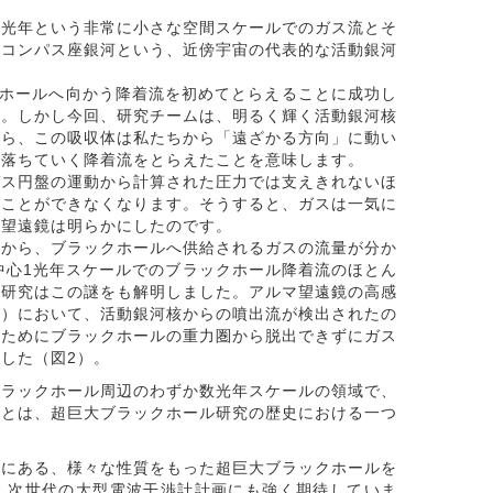
光年という非常に小さな空間スケールでのガス流とそ
はコンパス座銀河という、近傍宇宙の代表的な活動銀河
。
ホールへ向かう降着流を初めてとらえることに成功し
た。しかし今回、研究チームは、明るく輝く活動銀河核
から、この吸収体は私たちから「遠ざかる方向」に動い
て落ちていく降着流をとらえたことを意味します。
ス円盤の運動から計算された圧力では支えきれないほ
ることができなくなります。そうすると、ガスは一気に
マ望遠鏡は明らかにしたのです。
から、ブラックホールへ供給されるガスの流量が分か
中心1光年スケールでのブラックホール降着流のほとん
本研究はこの謎をも解明しました。アルマ望遠鏡の高感
当）において、活動銀河核からの噴出流が検出されたの
いためにブラックホールの重力圏から脱出できずにガス
した（図2）。
ラックホール周辺のわずか数光年スケールの領域で、
ことは、超巨大ブラックホール研究の歴史における一つ
にある、様々な性質をもった超巨大ブラックホールを
、次世代の大型電波干渉計計画にも強く期待していま