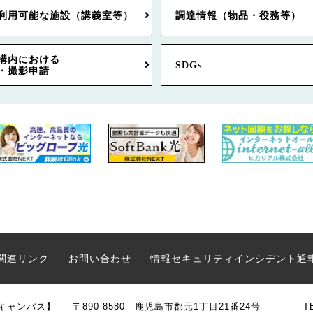
利用可能な施設（講義室等）
調達情報（物品・役務等）
構内における
SDGs
・撮影申請
関連リンク
お問い合わせ
情報セキュリティインシデント通
キャンパス】
〒890-8580 鹿児島市郡元1丁目21番24号
T