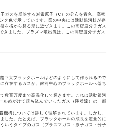
原子ガスを反映する炭素原子（C）の分布を青色、高密
ピンク色で示しています。図の中央には活動銀河核が存
円盤を横から見る形に近づきます。この高密度分子ガス
できました。プラズマ噴出流は、この高密度分子ガス
の超巨大ブラックホールはどのようにして作られるので
河に存在するガスが、銀河中心のブラックホールへ落ち
で数百万度まで高温化して輝きます。これは活動銀河
ールめがけて落ち込んでいったガス（降着流）の一部
着機構については詳しく理解されています。しかし、
いました。たとえば、ブラックホールの成長を定量的に
どういうタイプのガス（プラズマガス・原子ガス・分子