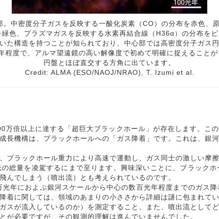
心部。中密度分子ガスを反映する一酸化炭素（CO）の分布を赤色、
を緑色、プラズマガスを反映する水素再結合線（H36α）の分布を
いた構造を持つことが知られており、中心部では高密度分子ガス
光年程度で、アルマ望遠鏡の高い解像度で初めて明確に捉えることが
円盤とほぼ直交する方角に出ています。
Credit: ALMA (ESO/NAOJ/NRAO), T. Izumi et al.
0万倍以上に達する「超巨大ブラックホール」が存在します。こ
成長機構は、ブラックホールへの「ガス降着」です。これは、銀
、ブラックホール重力により高速で運動し、ガス同士の激しい摩擦
光の総量を凌駕するにまで至ります。興味深いことに、ブラックホ
飛んでしまう（噴出流）とも考えられているのです。
万光年におよぶ銀河スケールから中心の数百光年程度までのガス降
降着に関しては、領域のあまりの小ささから詳細は謎に包まれて
ガスが流入しているのか）を測定すること、また、噴出流として
とが必要ですが、その観測的理解は進んでいませんでした。