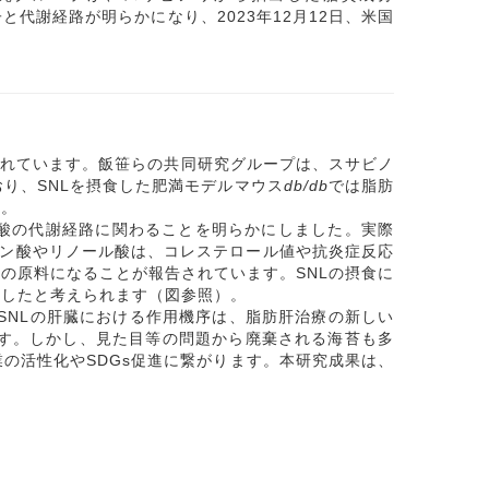
伝子と代謝経路が明らかになり、2023年12月12日、米国
れています。飯笹らの共同研究グループは、スサビノ
おり、SNLを摂食した肥満モデルマウス
db/db
では脂肪
す。
ル酸の代謝経路に関わることを明らかにしました。実際
ドン酸やリノール酸は、コレステロール値や抗炎症反応
の原料になることが報告されています。SNLの摂食に
善したと考えられます（図参照）。
SNLの肝臓における作用機序は、脂肪肝治療の新しい
ます。しかし、見た目等の問題から廃棄される海苔も多
の活性化やSDGs促進に繋がります。本研究成果は、