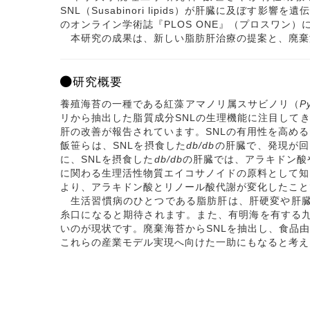
SNL（Susabinori lipids）が肝臓に及ぼ
のオンライン学術誌『PLOS ONE』（プロスワン）
本研究の成果は、新しい脂肪肝治療の提案と、廃棄
研究概要
養殖海苔の一種である紅藻アマノリ属スサビノリ（
P
リから抽出した脂質成分SNLの生理機能に注目してき
肝の改善が報告されています。SNLの有用性を高め
飯笹らは、SNLを摂食した
db/db
の肝臓で、発現が回
に、SNLを摂食した
db/db
の肝臓では、アラキドン酸
に関わる生理活性物質エイコサノイドの原料として知
より、アラキドン酸とリノール酸代謝が変化したこと
生活習慣病のひとつである脂肪肝は、肝硬変や肝臓が
糸口になると期待されます。また、有明海を有する九
いのが現状です。廃棄海苔からSNLを抽出し、食品
これらの産業モデル実現へ向けた一助にもなると考え