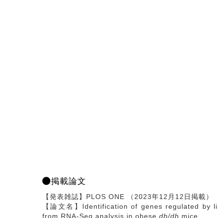
掲載論文
【発表雑誌】PLOS ONE （2023年12月12日掲載）
【論文名】Identification of genes regulated by li
from RNA-Seq analysis in obese
db/db
mice