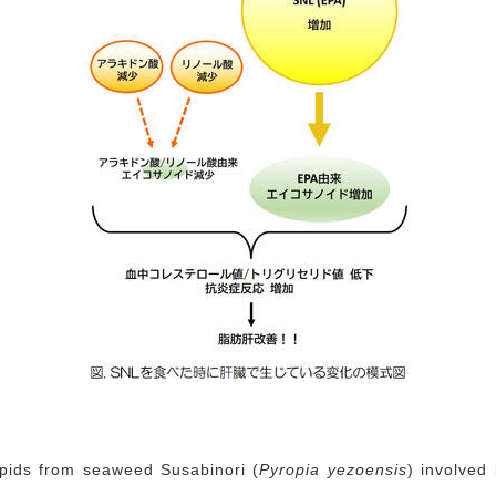
pids from seaweed Susabinori (
Pyropia yezoensis
) involved