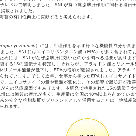
す影響を遺伝子レベルで解明しました。SNLが持つ抗脂肪肝作用に関わる遺
に掲載されました。
海苔の有用性向上に貢献すると考えられます。
yropia yezoensis
）には、生理作用を示す様々な機能性成分が含ま
ました。SNLにはエイコサペンタエン酸（EPA）が多く含まれて
るためには、SNLがなぜ脂肪肝に効いたのかを調べる必要がありま
復する15の遺伝子を特定し、それらが、アラキドン酸とリノー
やリノール酸量が低下し、EPAの増加が確認されました。アラキ
られています。そして近年、食事から摂ったEPAもエイコサノイド
で、エイコサノイドの量や種類が変化し、その影響で脂肪肝が改
んの発症原因でもあります。本研究で特定された15の遺伝子や
州には海苔の産地が多く、生産量は全国の40%以上を占めてい
由来の安全な抗脂肪肝サプリメントとして活用することは、地域産業
られます。