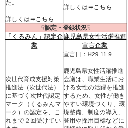
た。
詳しくは➡
こちら
詳しくは➡
こちら
☟
認定・登録状況
☟
「くるみん」認定企
鹿児島県女性活躍推進
業
宣言企業
宣言日：H29.11.9
鹿児島県女性活躍推進
次世代育成支援対策
会議は、職業生活にお
推進法（次世代法）
ける女性の活躍を推進
に基づく次世代認定
するため、女性が働き
マーク（くるみんマ
やすい環境づくり、環
ーク）の認定を、こ
境整備、制度の導入、
れまで２回受けてい
登用や採用目標などに