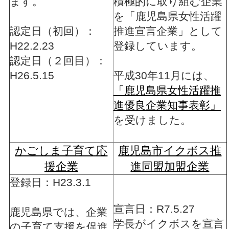
ます。
積極的に取り組む企業
を「鹿児島県女性活躍
認定日（初回）：
推進宣言企業」として
H22.2.23
登録しています。
認定日（２回目）：
H26.5.15
平成30年11月には、
「鹿児島県女性活躍推
進優良企業知事表彰」
を受けました。
かごしま子育て応
鹿児島市イクボス推
援企業
進同盟加盟企業
登録日：H23.3.1
宣言日：R7.5.27
鹿児島県では、企業
学長がイクボスを宣言
の子育て支援を促進