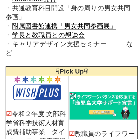
・共通教育科目開設「身の周りの男女共同
参画」
・
附属図書館連携「男女共同参画展」
・
学長と教職員との懇談会
・キャリアデザイン支援セミナー な
ど
☟Pick Up☟
☑
令和２年度 文部科
学省科学技術人材育
成費補助事業「ダイ
☑
教職員のライフワー