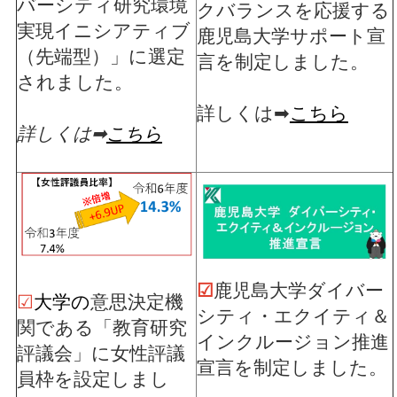
バーシティ研究環境
クバランスを応援する
実現イニシアティブ
鹿児島大学サポート宣
（先端型）」に選定
言を制定しました。
されました。
詳しくは➡
こちら
詳しくは➡
こちら
☑
鹿児島大学ダイバー
☑
大学の
意思決定機
シティ・エクイティ＆
関である「教育研究
インクルージョン推進
評議会」に女性評議
宣言を制定しました。
員枠を設定しまし