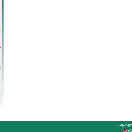
学
。
だ
Copyright