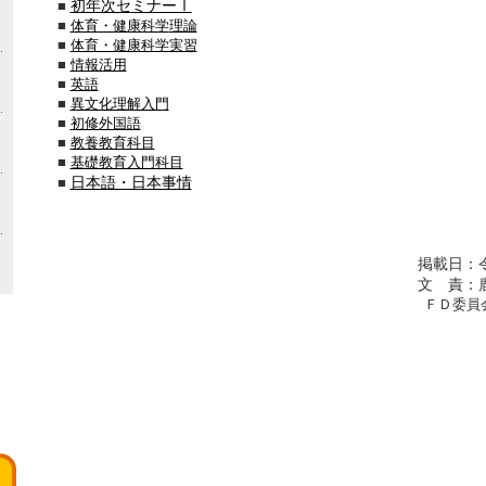
初年次セ
ミナーⅠ
■
■
体育・健康科学
理論
■
体育・健康科学実習
■
情報活用
■
英語
■
異文化理解入門
■
初修外国語
■
教養教育科目
■
基礎教育入門科目
日本語・日本事情
■
掲載日：令和3年4月
文 責：鹿児島大学共通
ＦＤ委員会委員長 今