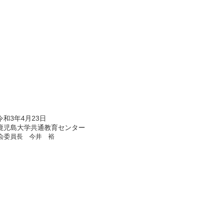
23日
教育センター
井 裕