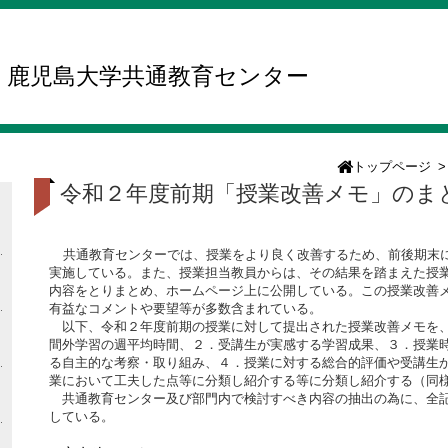
鹿児島大学共通教育センター
トップページ
>
令和２年度前期「授業改善メモ」のま
共通教育センターでは、授業をより良く改善するため、前後期末
実施している。また、授業担当教員からは、その結果を踏まえた授
内容をとりまとめ、ホームページ上に公開している。この授業改善
有益なコメントや要望等が多数含まれている。
以下、令和２年度前期の授業に対して提出された授業改善メモを、
間外学習の週平均時間、２．受講生が実感する学習成果、３．授業
る自主的な考察・取り組み、４．授業に対する総合的評価や受講生
業において工夫した点等に分類し紹介する等に分類し紹介する（同
共通教育センター及び部門内で検討すべき内容の抽出の為に、全記
している。