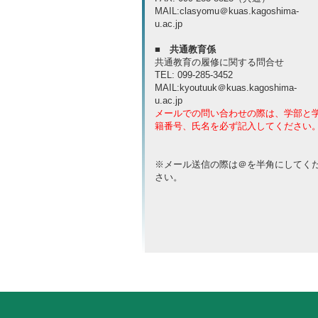
MAIL
:clasyomu＠kuas.kagoshima-
u.ac.jp
■ 共通教育係
共通教育の履修に関する問合せ
TEL
: 099-285-3452
MAIL
:kyoutuuk＠kuas.kagoshima-
u.ac.jp
メールでの問い合わせの際は、学部と
籍番号、氏名を必ず記入してください
※メール送信の際は＠を半角にしてく
さい。