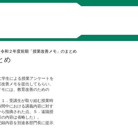
令和２年度前期「授業改善メモ」のまとめ
とめ
に学生による授業アンケートを
業改善メモを提出してもらい、
メモには、教育改善のための
１．受講生が取り組む授業時
時間中における講義内容に対す
から指摘された点、５．遠隔授
様の内容は省略した）。
録内容を別途各部門長に提示