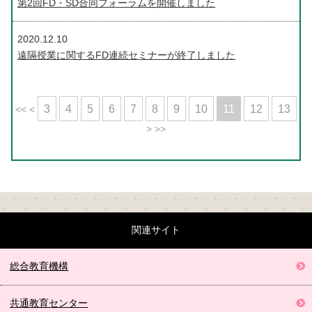
第2回FD・SD合同フォーラムを開催しました
2020.12.10
遠隔授業に関するFD連続セミナーが終了しました
3
4
5
6
7
8
9
10
11
12
13
<<
<
>
>>
関連サイト
総合教育機構
共通教育センター