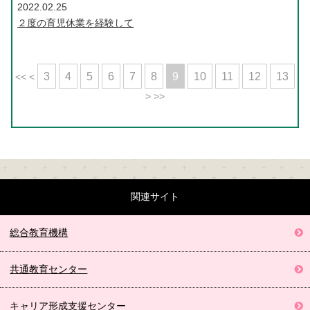
2022.02.25
２度の育児休業を経験して
3
4
5
6
7
8
9
10
11
12
13
<<
<
>
>>
関連サイト
総合教育機構
共通教育センター
キャリア形成
支援センター