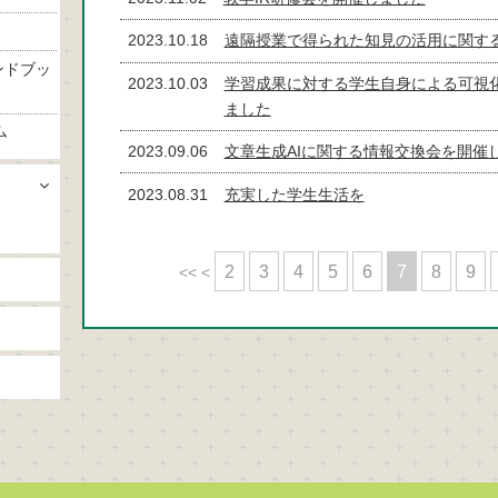
2023.10.18
遠隔授業で得られた知見の活用に関す
ンドブッ
2023.10.03
学習成果に対する学生自身による可視
ました
ム
2023.09.06
文章生成AIに関する情報交換会を開催
2023.08.31
充実した学生生活を
2
3
4
5
6
7
8
9
<<
<