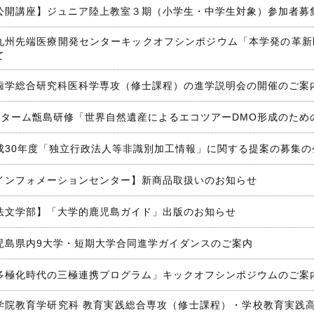
公開講座】ジュニア陸上教室３期（小学生・中学生対象）参加者募
九州先端医療開発センターキックオフシンポジウム「本学発の革新
て
歯学総合研究科医科学専攻（修士課程）の進学説明会の開催のご案
3ターム甑島研修「世界自然遺産によるエコツアーDMO形成のため
成30年度「独立行政法人等非識別加工情報」に関する提案の募集の
インフォメーションセンター】新商品取扱いのお知らせ
法文学部】「大学的鹿児島ガイド」出版のお知らせ
児島県内9大学・短期大学合同進学ガイダンスのご案内
多極化時代の三極連携プログラム」キックオフシンポジウムのご案
学院教育学研究科 教育実践総合専攻（修士課程）・学校教育実践