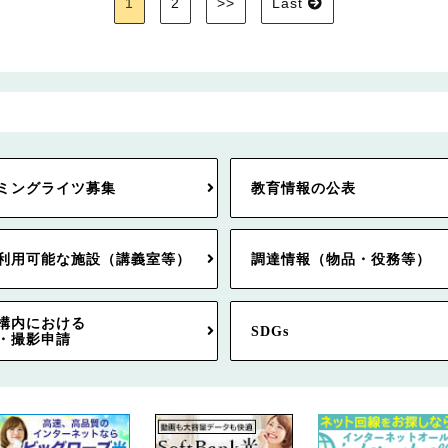
1
2
>>
Last
ミングライツ募集
教育情報の公表
利用可能な施設（講義室等）
調達情報（物品・役務等）
構内における
SDGs
・撮影申請