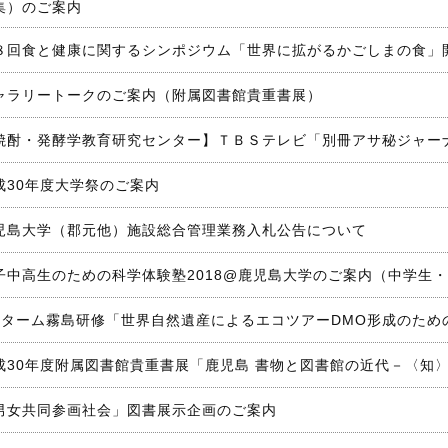
集）のご案内
８回食と健康に関するシンポジウム「世界に拡がるかごしまの食」
ャラリートークのご案内（附属図書館貴重書展）
焼酎・発酵学教育研究センター】ＴＢＳテレビ「別冊アサ秘ジャー
成30年度大学祭のご案内
児島大学（郡元他）施設総合管理業務入札公告について
子中高生のための科学体験塾2018@鹿児島大学のご案内（中学生
2ターム霧島研修「世界自然遺産によるエコツアーDMO形成のため
成30年度附属図書館貴重書展「鹿児島 書物と図書館の近代－〈知
男女共同参画社会」図書展示企画のご案内