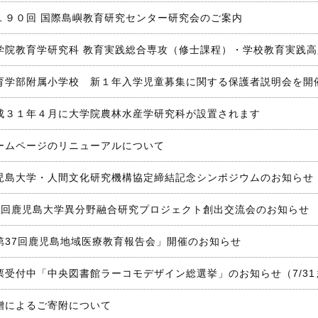
１９０回 国際島嶼教育研究センター研究会のご案内
学院教育学研究科 教育実践総合専攻（修士課程）・学校教育実践
育学部附属小学校 新１年入学児童募集に関する保護者説明会を開
成３１年４月に大学院農林水産学研究科が設置されます
ームページのリニューアルについて
児島大学・人間文化研究機構協定締結記念シンポジウムのお知らせ
2回鹿児島大学異分野融合研究プロジェクト創出交流会のお知らせ
第37回鹿児島地域医療教育報告会」開催のお知らせ
票受付中「中央図書館ラーコモデザイン総選挙」のお知らせ（7/31
贈によるご寄附について