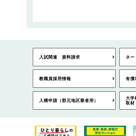
入試関連 資料請求
ネー
教職員採用情報
有償
大学
入構申請（郡元地区業者用）
取材