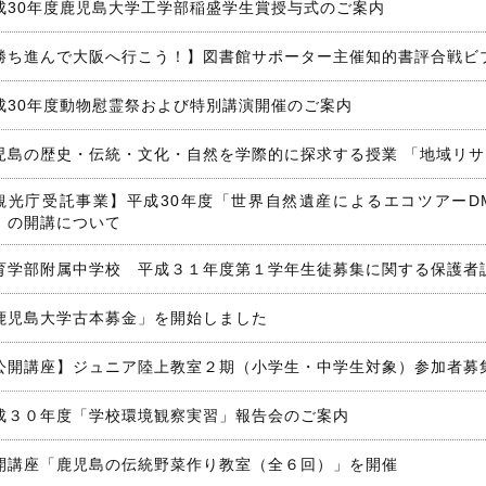
成30年度鹿児島大学工学部稲盛学生賞授与式のご案内
勝ち進んで大阪へ行こう！】図書館サポーター主催知的書評合戦ビブ
成30年度動物慰霊祭および特別講演開催のご案内
児島の歴史・伝統・文化・自然を学際的に探求する授業 「地域リ
観光庁受託事業】平成30年度「世界自然遺産によるエコツアーD
」の開講について
育学部附属中学校 平成３１年度第１学年生徒募集に関する保護者
鹿児島大学古本募金」を開始しました
公開講座】ジュニア陸上教室２期（小学生・中学生対象）参加者募
成３０年度「学校環境観察実習」報告会のご案内
開講座「鹿児島の伝統野菜作り教室（全６回）」を開催