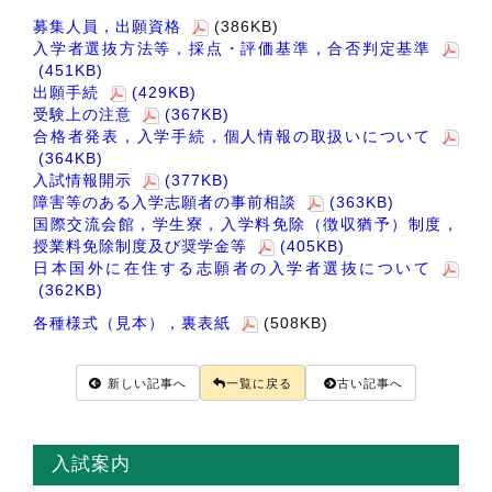
募集人員，出願資格
(386KB)
入学者選抜方法等，採点・評価基準，合否判定基準
(451KB)
出願手続
(429KB)
受験上の注意
(367KB)
合格者発表，入学手続，個人情報の取扱いについて
(364KB)
入試情報開示
(377KB)
障害等のある入学志願者の事前相談
(363KB)
国際交流会館，学生寮，入学料免除（徴収猶予）制度，
授業料免除制度及び奨学金等
(405KB)
日本国外に在住する志願者の入学者選抜について
(362KB)
各種様式（見本），裏表紙
(508KB)
新しい記事へ
一覧に戻る
古い記事へ
入試案内