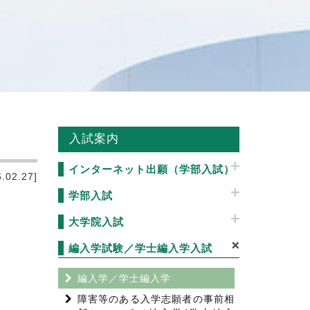
入試案内
インターネット出願（学部入試）
02.27]
学部入試
大学院入試
編入学試験／学士編入学入試
編入学／学士編入学
障害等のある入学志願者の事前相