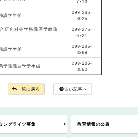
7713
099-285-
務課学生係
8025
合研究科等学務課医学教務
099-275-
6721
099-285-
務課学生係
3269
099-285-
系学務課農学学生係
8550
一覧に戻る
古い記事へ
ミングライツ募集
教育情報の公表