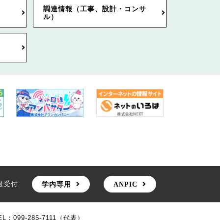
調達情報（工事、設計・コンサ
ル）
報受付
学内専用
ANPIC
EL：099-285-7111（代表）