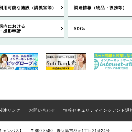
利用可能な施設（講義室等）
調達情報（物品・役務等）
構内における
SDGs
・撮影申請
関連リンク
お問い合わせ
情報セキュリティインシデント通
キャンパス】
〒890-8580 鹿児島市郡元1丁目21番24号
T