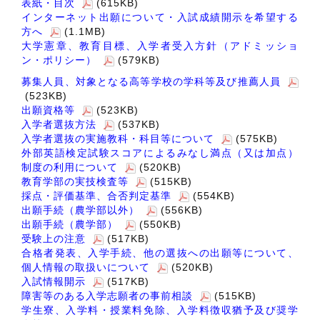
表紙・目次
(615KB)
インターネット出願について・入試成績開示を希望する
方へ
(1.1MB)
大学憲章、教育目標、入学者受入方針（アドミッショ
ン・ポリシー）
(579KB)
募集人員、対象となる高等学校の学科等及び推薦人員
(523KB)
出願資格等
(523KB)
入学者選抜方法
(537KB)
入学者選抜の実施教科・科目等について
(575KB)
外部英語検定試験スコアによるみなし満点（又は加点）
制度の利用について
(520KB)
教育学部の実技検査等
(515KB)
採点・評価基準、合否判定基準
(554KB)
出願手続（農学部以外）
(556KB)
出願手続（農学部）
(550KB)
受験上の注意
(517KB)
合格者発表、入学手続、他の選抜への出願等について、
個人情報の取扱いについて
(520KB)
入試情報開示
(517KB)
障害等のある入学志願者の事前相談
(515KB)
学生寮、入学料・授業料免除、入学料徴収猶予及び奨学