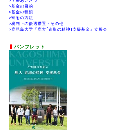
>
学長あいさつ
>
基金の目的
>
基金の種類
>
寄附の方法
>
税制上の優遇措置・その他
>
鹿児島大学『鹿大｢進取の精神｣支援基金』支援会
▍
パンフレット