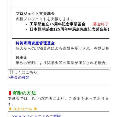
プロジェクト支援基金
各種プロジェクトを支援します。
工学部創立75周年記念事業基金
（募金終了）
日本野球誕生125周年中馬庚先生記念試合基金
（
特例寄附資産管理基金
個人からの現物資産による寄附を受け入れ、有効活用
冠基金
単独の寄附により奨学金等の事業が運営される場合、事業
↓詳しくはこちら
>
基金の種類
▍
寄附の方法
本基金では、以下の方法により、ご寄附を承っておりま
す。
>
Ｗｅｂサイトによるご寄附