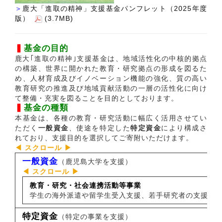
＞
鹿大「進取の精神」支援基金パンフレット（2025年度
版）
(3.7MB)
▍
基金の目的
鹿大｢進取の精神｣支援基金は、地域活性化の中核的拠点
の構築、世界に開かれた教育・研究拠点の形成を図るた
め、人材育成及びイノベーション機能の強化、質の高い
教育研究の推進及び地域貢献活動の一層の活性化に向け
て整備・充実を図ることを目的としております。
▍
基金の種類
本基金は、各種の教育・研究活動に幅広く活用させてい
ただく
一般資金
、使途を特定した
特定資金
により構成さ
れており、支援目的を選択してご寄附いただけます。
一般資金
（鹿児島大学を支援）
教育・研究・社会連携活動等事業
学生の海外派遣や留学生受入支援、若手研究者の支援な
特定資金
（特定の事業を支援）