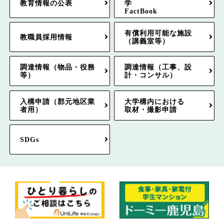
教育情報の公表
学
FactBook
有償利用可能な施設
教職員採用情報
（講義室等）
調達情報（物品・役務
調達情報（工事、設
等）
計・コンサル）
入構申請（郡元地区業
大学構内における
者用）
取材・撮影申請
SDGs