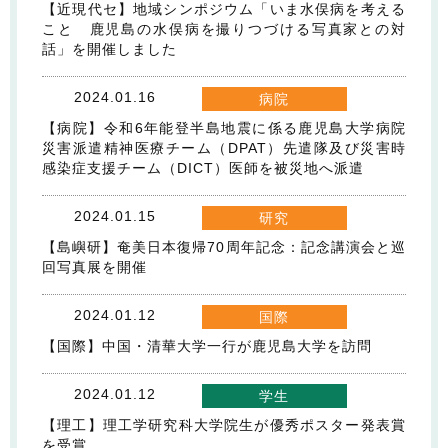
【近現代セ】地域シンポジウム「いま水俣病を考える
こと 鹿児島の水俣病を撮りつづける写真家との対
話」を開催しました
2024.01.16
病院
【病院】令和6年能登半島地震に係る鹿児島大学病院
災害派遣精神医療チーム（DPAT）先遣隊及び災害時
感染症支援チーム（DICT）医師を被災地へ派遣
2024.01.15
研究
【島嶼研】奄美日本復帰70周年記念：記念講演会と巡
回写真展を開催
2024.01.12
国際
【国際】中国・清華大学一行が鹿児島大学を訪問
2024.01.12
学生
【理工】理工学研究科大学院生が優秀ポスター発表賞
を受賞