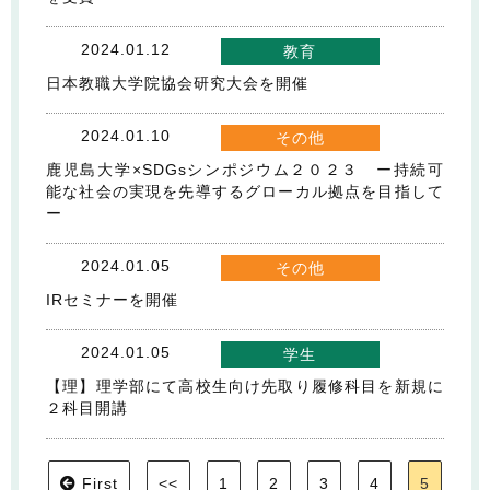
2024.01.12
教育
日本教職大学院協会研究大会を開催
2024.01.10
その他
鹿児島大学×SDGsシンポジウム２０２３ ー持続可
能な社会の実現を先導するグローカル拠点を目指して
ー
2024.01.05
その他
IRセミナーを開催
2024.01.05
学生
【理】理学部にて高校生向け先取り履修科目を新規に
２科目開講
First
<<
1
2
3
4
5