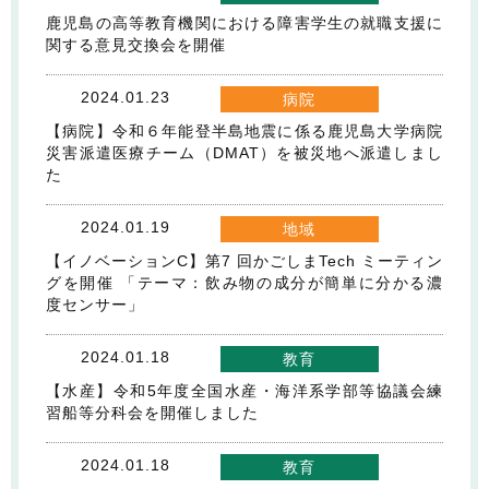
鹿児島の高等教育機関における障害学生の就職支援に
関する意見交換会を開催
2024.01.23
病院
【病院】令和６年能登半島地震に係る鹿児島大学病院
災害派遣医療チーム（DMAT）を被災地へ派遣しまし
た
2024.01.19
地域
【イノベーションC】第7 回かごしまTech ミーティン
グを開催 「テーマ：飲み物の成分が簡単に分かる濃
度センサー」
2024.01.18
教育
【水産】令和5年度全国水産・海洋系学部等協議会練
習船等分科会を開催しました
2024.01.18
教育