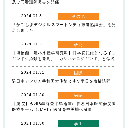
及び同看護師長会を開催
2024.01.31
その他
「かごしまデジタルスマートシティ推進協議会」を発
足しました
2024.01.31
研究
【博物館・農林水産学研究科】日本初記録となるイソ
ギンポ科魚類を発見、「カザハナニジギンポ」と命名
2024.01.31
国際
駐日南アフリカ共和国大使館公使が学長を表敬訪問
2024.01.30
病院
【病院】令和6年能登半島地震に係る日本医師会災害
医療チーム（JMAT）医師を被災地へ派遣
2024.01.30
学生