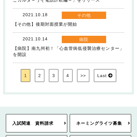
こカルタ～うそ電話詐欺編～」をリリース
2021.10.18
その他
【その他】後期対面授業が開始
2021.10.14
病院
【病院】南九州初！「心血管病低侵襲治療センター」
を開設
1
2
3
4
>>
Last
入試関連 資料請求
ネーミングライツ募集