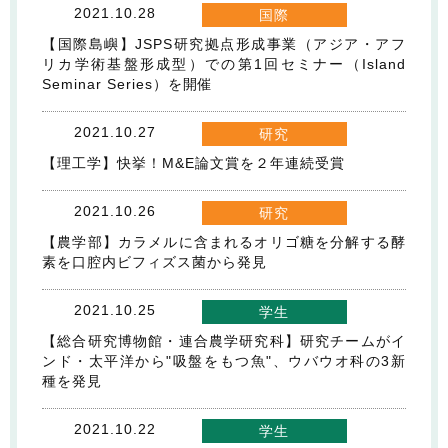
2021.10.28
国際
【国際島嶼】JSPS研究拠点形成事業（アジア・アフ
リカ学術基盤形成型）での第1回セミナー（Island
Seminar Series）を開催
2021.10.27
研究
【理工学】快挙！M&E論文賞を２年連続受賞
2021.10.26
研究
【農学部】カラメルに含まれるオリゴ糖を分解する酵
素を口腔内ビフィズス菌から発見
2021.10.25
学生
【総合研究博物館・連合農学研究科】研究チームがイ
ンド・太平洋から"吸盤をもつ魚"、ウバウオ科の3新
種を発見
2021.10.22
学生