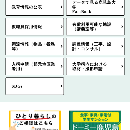
データで見る鹿児島大
教育情報の公表
学
FactBook
有償利用可能な施設
教職員採用情報
（講義室等）
調達情報（物品・役務
調達情報（工事、設
等）
計・コンサル）
入構申請（郡元地区業
大学構内における
者用）
取材・撮影申請
SDGs