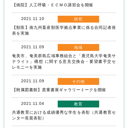
【病院】人工呼吸・ＥＣＭＯ講習会を開催
2021.11.10
研究
【獣医】南九州畜産獣医学拠点事業に係る合同記者発
表を実施
2021.11.09
地域
奄美市、奄美群島広域事務組合と「鹿児島大学奄美サ
テライト」構想 に関する意見交換会・要望書手交セ
レモニーを実施
2021.11.09
その他
【附属図書館】貴重書展ギャラリートークを開催
2021.11.04
教育
共通教育における成績優秀な学生を表彰（共通教育セ
ンター長賞表彰）