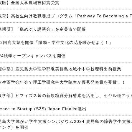
獣医】全国大学農場技術賞受賞
育】高校生向け教職養成プログラム「Pathway To Becoming a
島嶼研】「島めぐり講演会」を奄美市で開催
63回鹿大祭を開催「躍動－学生文化の花を咲かせよう！」
024秋季オープンキャンパスを開催
理学部】鹿児島大学理学部奄美群島地域小中学校理科出前授業
本生薬学会年会で理工学研究科大学院生が優秀発表賞を受賞！！
農学部】ビフィズス菌の新規糖質分解酵素を活用し、セヤル種アラ
ence to Startup (S2S) Japan Finalist選出
児島大学障がい学生支援シンポジウム2024 鹿児島の障害学生支
ィング）を開催