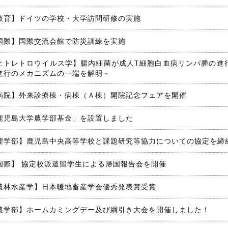
教育】ドイツの学校・大学訪問研修の実施
国際】国際交流会館で防災訓練を実施
ヒトレトロウイルス学】腸内細菌が成人T細胞白血病リンパ腫の進
進行のメカニズムの一端を解明－
病院】外来診療棟・病棟（Ａ棟）開院記念フェアを開催
鹿児島大学農学部基金」を設置しました
理学部】鹿児島中央高等学校と課題研究等協力についての協定を締
国際】 協定校派遣留学生による帰国報告会を開催
農林水産学】日本暖地畜産学会優秀発表賞受賞
農学部】ホームカミングデー及び綱引き大会を開催しました！