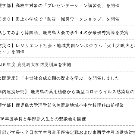
理学部】高校生対象の「プレゼンテーション講習会」を開催
防災Ｃ】田上小学校で「防災・減災ワークショップ」を開催
話してみよう韓国語」鹿児島大会で学生４名が最優秀賞等を受賞
防災Ｃ】レジリエント社会・地域共創シンポジウム「火山大噴火と
る～」を開催
和６年度 鹿児島大学防災訓練を実施
公開講座】「中世社会成立期の歴史を学ぶ」を開催しました
学内連携研究】 鹿児島の薬用植物から新型コロナウイルス感染症
理学部】鹿児島大学理学部奄美群島地域小中学校理科出前授業
和6年度学長と学部新入生との懇談会を開催
道部が学長へ全日本学生弓道王座決定戦および東西学生弓道選抜対