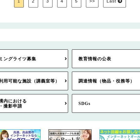
1
2
3
4
5
>>
Last
ミングライツ募集
教育情報の公表
利用可能な施設（講義室等）
調達情報（物品・役務等）
構内における
SDGs
・撮影申請