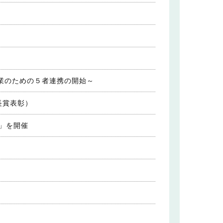
業のための５者連携の開始～
長賞表彰）
」を開催