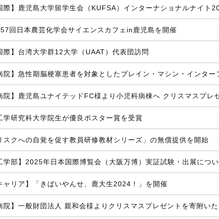
国際】鹿児島大学留学生会（KUFSA）インターナショナルナイト20
157回日本農芸化学会サイエンスカフェin鹿児島を開催
国際】台湾大学群12大学（UAAT）代表団訪問
病院】急性期脳梗塞患者を対象としたブレイン・マシン・インターフ
病院】鹿児島ユナイテッドFC様より小児科病棟へ クリスマスプレ
工学研究科大学院生が優良ポスター賞を受賞
リスクへの自覚を促す教員研修教材シリーズ」の無償提供を開始
工学部】2025年日本国際博覧会（大阪万博）実証試験・出展につ
キャリア】「きばいやんせ、鹿大生2024！」を開催
病院】一般財団法人 親和会様よりクリスマスプレゼントを寄附いた