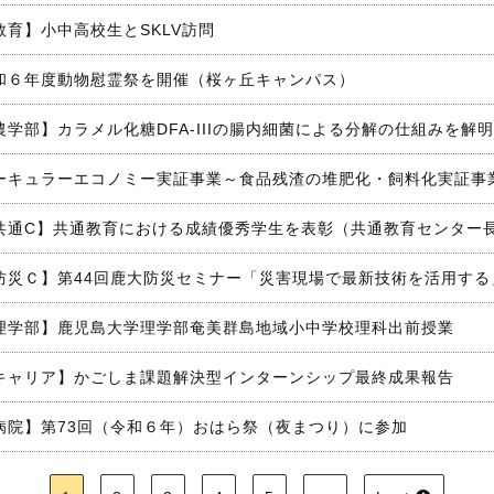
教育】小中高校生とSKLV訪問
和６年度動物慰霊祭を開催（桜ヶ丘キャンパス）
農学部】カラメル化糖DFA-IIIの腸内細菌による分解の仕組みを解明
ーキュラーエコノミー実証事業～食品残渣の堆肥化・飼料化実証事
共通C】共通教育における成績優秀学生を表彰（共通教育センター
防災Ｃ】第44回鹿大防災セミナー「災害現場で最新技術を活用する
理学部】鹿児島大学理学部奄美群島地域小中学校理科出前授業
キャリア】かごしま課題解決型インターンシップ最終成果報告
病院】第73回（令和６年）おはら祭（夜まつり）に参加