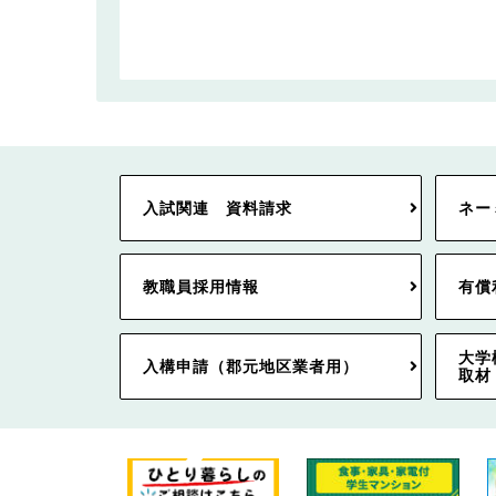
入試関連 資料請求
ネー
教職員採用情報
有償
大学
入構申請（郡元地区業者用）
取材