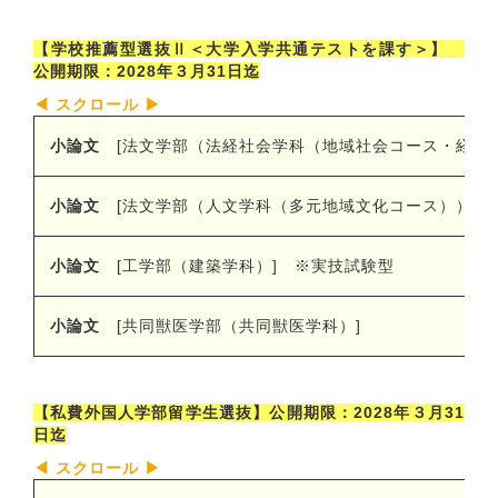
【学校推薦型選抜Ⅱ＜大学入学共通テストを課す＞】
公開期限：2028年３月31日迄
小論文
[
法文学部（法経社会学科（地域社会コース・経済
小論文
[
法文学部（人文学科（多元地域文化コース））
]
小論文
[
工学部（建築学科）
]
※
実技試験型
小論文
[
共同獣医学部（共同獣医学科）
]
【私費外国人学部留学生選抜】公開期限：2028年３月31
日迄