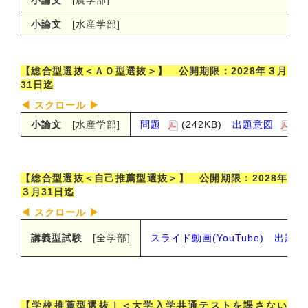
小論文
[農学部
]
小論文
[
水産学部
]
【総合型選抜＜ＡＯ型選抜＞】 公開期限：2028年３月
31日迄
小論文
[水産学部
]
問題
(242KB)
出題意図
(1
【総合型選抜＜自己推薦型選抜＞】 公開期限：2028年
３月31日迄
講義型試験
[全学部
]
スライド動画(YouTube)
出題事
【学校推薦型選抜Ⅰ＜大学入学共通テストを課さない