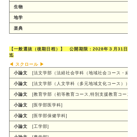
生物
地学
楽典
【一般選抜（後期日程）】 公開期限：2028年３月31日
迄
小論文
[法文学部（法経社会学科（地域社会コース・経済
小論文
[法文学部（人文学科（多元地域文化コース））
]
小論文
[教育学部（初等教育コース
,
特別支援教育コース）
小論文
[医学部医学科
]
小論文
[医学部保健学科
]
小論文
[工学部
]