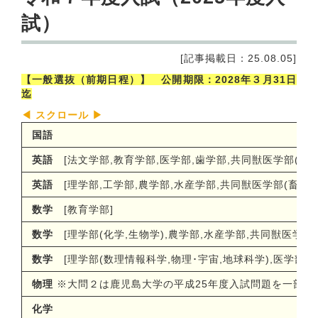
試）
[記事掲載日：25.08.05]
【一般選抜（前期日程）】 公開期限：2028年３月31日
迄
国語
英語
[
法文学部
,
教育学部
,
医学部
,
歯学部
,
共同獣医学部
(
共
英語
[
理学部
,
工学部
,
農学部
,
水産学部
,
共同獣医学部
(
畜産
)]
数学
[
教育学部
]
数学
[
理学部
(
化学
,
生物学
),
農学部
,
水産学部
,
共同獣医学部
]
数学
[
理学部
(
数理情報科学
,
物理･宇宙
,
地球科学
),
医学部
(
物理
※大問２は鹿児島大学の平成25年度入試問題を一部改
化学