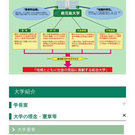
大学紹介
学長室
大学の理念・憲章等
大学憲章