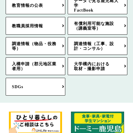
データで見る鹿児島大
教育情報の公表
学
FactBook
有償利用可能な施設
教職員採用情報
（講義室等）
調達情報（物品・役務
調達情報（工事、設
等）
計・コンサル）
入構申請（郡元地区業
大学構内における
者用）
取材・撮影申請
SDGs