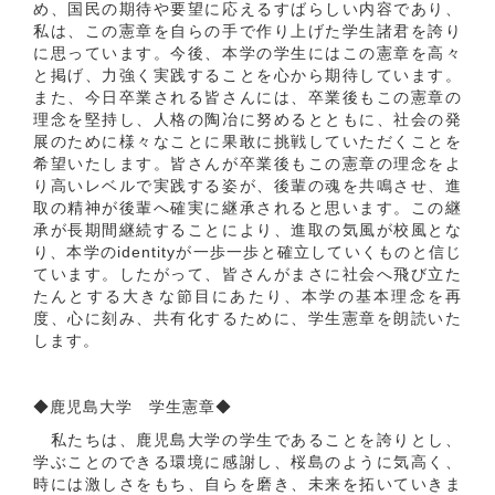
め、国民の期待や要望に応えるすばらしい内容であり、
私は、この憲章を自らの手で作り上げた学生諸君を誇り
に思っています。今後、本学の学生にはこの憲章を高々
と掲げ、力強く実践することを心から期待しています。
また、今日卒業される皆さんには、卒業後もこの憲章の
理念を堅持し、人格の陶冶に努めるとともに、社会の発
展のために様々なことに果敢に挑戦していただくことを
希望いたします。皆さんが卒業後もこの憲章の理念をよ
り高いレベルで実践する姿が、後輩の魂を共鳴させ、進
取の精神が後輩へ確実に継承されると思います。この継
承が長期間継続することにより、進取の気風が校風とな
り、本学のidentityが一歩一歩と確立していくものと信じ
ています。したがって、皆さんがまさに社会へ飛び立た
たんとする大きな節目にあたり、本学の基本理念を再
度、心に刻み、共有化するために、学生憲章を朗読いた
します。
◆鹿児島大学 学生憲章◆
私たちは、鹿児島大学の学生であることを誇りとし、
学ぶことのできる環境に感謝し、桜島のように気高く、
時には激しさをもち、自らを磨き、未来を拓いていきま