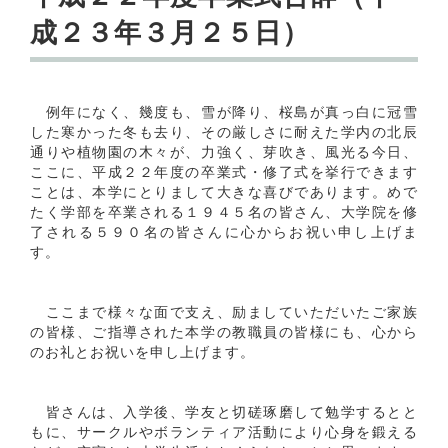
成２３年３月２５日）
例年になく、幾度も、雪が降り、桜島が真っ白に冠雪
した寒かった冬も去り、その厳しさに耐えた学内の北辰
通りや植物園の木々が、力強く、芽吹き、風光る今日、
ここに、平成２２年度の卒業式・修了式を挙行できます
ことは、本学にとりまして大きな喜びであります。めで
たく学部を卒業される１９４５名の皆さん、大学院を修
了される５９０名の皆さんに心からお祝い申し上げま
す。
ここまで様々な面で支え、励ましていただいたご家族
の皆様、ご指導された本学の教職員の皆様にも、心から
のお礼とお祝いを申し上げます。
皆さんは、入学後、学友と切磋琢磨して勉学するとと
もに、サークルやボランティア活動により心身を鍛える