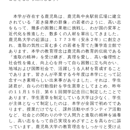
本学が存在する鹿児島は、鹿児島中央駅前広場に建立
されている「若き薩摩の群像」の若者のように、高い志
をもって、幾多の困難に果敢に挑戦し、わが国の変革と
近代化を推進した、数多くの人材を輩出してきました。
鹿児島大学の起源は、１７７３年（安永２年）に創立さ
れ、進取の気性に富む多くの若者を育てた藩学造士館で
あります。本学の教育理念は鹿児島の教育的伝統である
『進取の精神』を受け継ぎ、真理を愛し、高い倫理性と
社会性を備え、向上心を持って自ら困難に立ち向かい、
地域および国際社会で、活躍しうる人材を育成すること
であります。皆さんが卒業する今年度は本学にとって記
念すべき素晴らしい出来事がありました。それは、学生
諸君が、自らの行動指針を学生憲章としてまとめ、昨年
の１１月１５日、第６１回開学記念日に制定したことで
あります。学生憲章を制定している大学は少なく、学生
が主体となって制定したのは、本学が全国で初めてであ
ります。授業だけでなく、課外活動やボランティア活動
など、社会との関わりの中で人間力と進取の精神を涵養
し、高い志をもって自己実現をめざすことを高らかに謳
っています。鹿児島大学の教育理念をしっかりと受け止