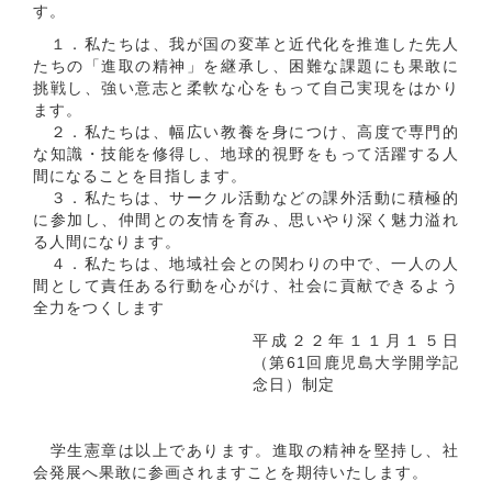
す。
１．私たちは、我が国の変革と近代化を推進した先人
たちの「進取の精神」を継承し、困難な課題にも果敢に
挑戦し、強い意志と柔軟な心をもって自己実現をはかり
ます。
２．私たちは、幅広い教養を身につけ、高度で専門的
な知識・技能を修得し、地球的視野をもって活躍する人
間になることを目指します。
３．私たちは、サークル活動などの課外活動に積極的
に参加し、仲間との友情を育み、思いやり深く魅力溢れ
る人間になります。
４．私たちは、地域社会との関わりの中で、一人の人
間として責任ある行動を心がけ、社会に貢献できるよう
全力をつくします
平成２２年１１月１５日
（第61回鹿児島大学開学記
念日）制定
学生憲章は以上であります。進取の精神を堅持し、社
会発展へ果敢に参画されますことを期待いたします。