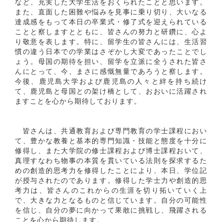
など、充実した大学生活をおくられたことと思います。
また、直面した困難や悩みを見事に乗り切り、大いなる
達成感をもって本日の卒業式・修了式を迎えられている
ことと察しますとともに、皆さんの努力と研鑽に、心よ
り敬意を表します。特に、留学生の皆さんには、生活習
慣の違う日本での学業はさぞかし大変であったことでし
ょう。母国の期待を担い、留学を立派に全うされた皆さ
んにとって、今、まさに感慨無量であろうと察します。
今後、鹿児島大学および鹿児島の人々と絆を持ち続け
て、鹿児島と母国との架け橋として、おおいに活躍され
ますことを心から期待しております。
皆さんは、共通教育および専門教育の学士課程におい
て、豊かな教養と基本的専門知識・技能と態度を十分に
修得し、また大学院の修士課程および博士課程おいて、
真理すなわち物事の本質を貫いている法則を探求するた
めの創造的思考力を修得したことにより、本日、学位記
が授与されたのであります。修得した学士力や創造的思
考力は、皆さんのこれからの生涯を切り拓いていく上
で、大きな力となるものと信じています。自分の可能性
を信じ、自分の夢に向かって果敢に挑戦し、飛躍される
ことを心から期待します。