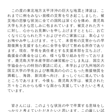
この度の東北地方太平洋沖の巨大な地震と津波は、こ
れまでに例をみない規模の災害を引き起こしました。被
災地の悲惨な状況に全ての国民は深く心を痛め、鹿児島
大学も大きな悲しみに包まれています。被災された方々
に対し、心からお見舞いを申し上げますとともに、お亡
くなりになられた方々およびそのご家族には、衷心より
お悔やみ申し上げます。そして、未曾有の災害からの早
期復興を支援するために全学を挙げて努める所存であり
ます。現在、学長を責任者とする支援本部を立ち上げ、
義援金の募金をはじめ、様々な取り組みを行っておりま
す。鹿児島大学水産学部の練習船かごしま丸は、国立大
学協会からの特別の要請に応え、本学および九州地区の
国立大学の学生および教職員の心のこもった救援物質を
満載し、海路、新潟港へ向け、まっしぐらに進んでいる
ところであります。今後も、鹿児島大学は、被災された
方々をこれからも様々な面から支援していきたいと考え
ています。
皆さんには、このような状況の中で卒業する意味をし
っかりと考えていただきたいと思います。この厳しい試