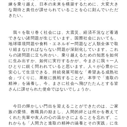
練を乗り越え、日本の未来を構築するために、大変大き
な期待と責任が課せられていることを心に刻んでいただ
きたい。
我々を取り巻く社会には、大震災、経済不況など看過
できない諸問題が生じています。国際社会においても、
地球環境問題や食料・エネルギー問題など人類全体で取
り組まなければならない問題が深刻化しています。これ
らの諸問題に立ち向かい、乗り越えるための知恵を如何
に生み出すか、如何に実行するかが、今まさに我々一人
ひとりに鋭く問われていると思います。人々が心豊かに
安心して生活できる、持続発展可能な「希望ある成熟社
会」づくりに、果敢に挑戦することが、本学で「進取の
精神」を涵養し、今、まさに社会へ飛びたたんとする皆
さんに課せられた使命ではないでしょうか。
今日の輝かしい門出を迎えることができたのは、ご家
族の愛情、教職員の励まし、人間的絆とは何かを教えて
くれた先輩や友人の心の温かさによることを忘れず、こ
れからも「人間力と進取の精神の涵養とその実践」に生