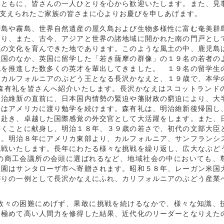
ともに、皆さんの一人ひとりを心から歓迎いたします。また、見
支えられたご家族の皆さまに心よりお慶びを申しあげます。
島や霧島、世界自然遺産の屋久島および生物多様性に富む奄美群
おり、また、古今、アジアと世界の諸地域に開かれた南の門戸とし
饒の文化を育んできた地であります。このような風土の中、鹿児島
鎖国のなか、英国に留学した「若き薩摩の群像」の１９名の若者の
化を推進した数多くの英才を輩出してきました。 １９名の留学生
にカルフォルニアのぶどう王となる長沢かなえと、１９歳で、本学
森有礼を皆さんへ紹介いたします。長沢かなえはスコットランド
明治維新の直前に、日本国内情勢の緊迫や藩財政の窮迫により、大
名はアメリカに渡り勉学を続けます。森有礼は、明治維新後帰国し
に赴き、卓越した国際感覚の外交官として大活躍をします。また、
築くことに献身し、明治１８年、３９歳の若さで、初代の文部大臣
す。明治８年にアメリカ東部より、カルフォルニア、サンフランシ
挑戦いたします。長年にわたる様々な挑戦を繰り返し、広大なぶど
の商工会議所の会頭に選ばれるなど、地域社会の中においても、
う園はサンタローザ市へ寄贈されます。昭和５８年、レーガン米国
がりの一例として長沢かなえにふれ、カリフォルニアのぶどう産業
々の困難にめげず、果敢に挑戦を続けるなかで、様々な知識、
、極めて高い人間力を修得した結果、近代化のリーダーとなりえた