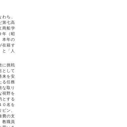
なわち、
だ第七高
立商船学
９年（昭
、本年の
が在籍す
」と「人
敢に挑戦
念として
将来を安
たる任務
敢な取り
な視野を
的とする
４０名を
リピン、
旅費の支
、教職員