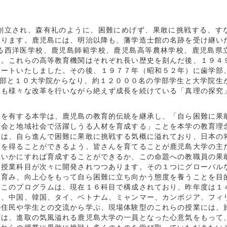
立され、森有礼のように、困難にめげず、果敢に挑戦する、す
あります。鹿児島には、明治以降も、藩学造士館の名跡を受け継い
る西洋医学校、鹿児島師範学校、鹿児島高等農林学校、鹿児島県
た。これらの高等教育機関はそれぞれ長い歴史を刻んだ後、１９４
タートいたしました。その後、１９７７年（昭和５２年）に歯学部
学部と１０大学院からなり、約１２０００名の学部学生と大学院生
在も様々な改革を行いながら絶えず成長を続けている「真理の探究
を有する本学は、鹿児島の教育的伝統を継承し、「自ら困難に果
社会と地域社会で活躍しうる人材を育成する」ことを本学の教育理
には、自ら進んで困難に果敢に挑戦する気概に溢れており、日本の
頼を得ることができるよう、皆さんを育てることが鹿児島大学の主
をいかにすれば育成することができるか、この命題への教職員の果
な授業科目が次々に開発されつつあります。その１つにグローバル
を育み、向上心をもって自ら困難に立ち向かう態度を養うことを目
。このプログラムは、現在１６科目で構成されており、昨年度は１
国、中国、韓国、タイ、ベトナム、ミャンマー、カンボジア、フィ
の住民や学生との交流から学ぶ、現場体験型のこれらの授業には、
ずは、進取の気風溢れる鹿児島大学の一員となった心意気をもって