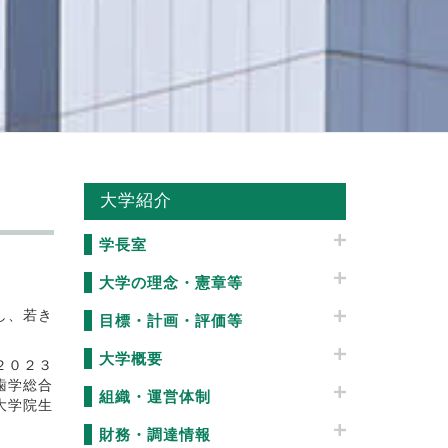
大学紹介
学長室
大学の理念・憲章等
し、若き
目標・計画・評価等
大学概要
２０２３
歯学総合
組織・運営体制
大学院生
財務・調達情報