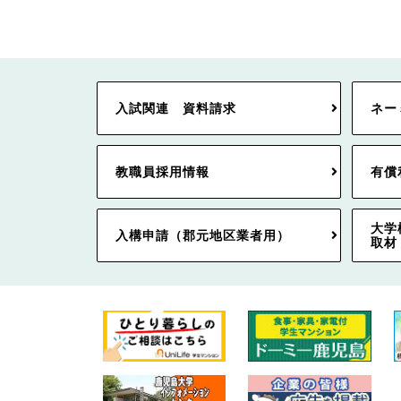
入試関連 資料請求
ネー
教職員採用情報
有償
大学
入構申請（郡元地区業者用）
取材