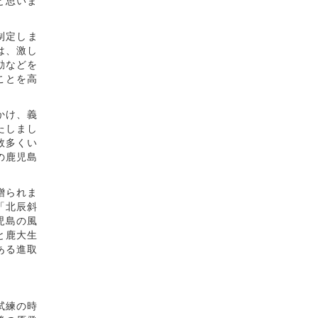
と思いま
制定しま
は、激し
動などを
ことを高
かけ、義
たしまし
数多くい
の鹿児島
贈られま
「北辰斜
児島の風
と鹿大生
ある進取
試練の時