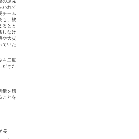
後の原発
失われて
援チーム
後も、被
えるとと
践しなけ
機や大災
っていた
みを二度
ただきた
研鑽を積
ることを
長