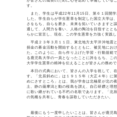
が皆さんの成長のために心を込めて準備している
す。
また、学生は平成22年11月15日、第６１回開
した。学生自らが学生憲章を制定した国立大学は
さをもち、自らを磨き、未来を拓いていきますと
通して、人間力を養い、人格の陶冶を目指すとと
らかに宣言し、現在、この学生憲章を力強く実践
平成２３年３月１１日、東北地方太平洋沖地震と
捐金の募金活動を開始するとともに、被災地にお
た。このように、自ら作り上げた学習・行動規範
る鹿児島大学の一員となったことに誇をもち、こ
大学学生憲章の精神を伝えることが皆さんの務めで
本日の式典において、皆さんの入学を祝して、在
す。「北辰斜めに」は１９１５年（大正４年）に
めにさすところ」とは、我が学舎は北極星が北の
土、静の薩摩潟と動の桜島を讃え、自己研鑽と理
に歌い継がれている不朽の名歌であります。「北
の気概を共有し、青春を謳歌していただきたい。
最後にもう一度申したいことは、皆さんが鹿児島