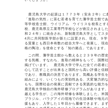
鹿児島大学の起源は１７７３年（安永２年）に創
「進取の気性」に富む若者を育てた藩学造士館で
等学校造士館、ウイリアム ウイリスを校長とす
校、鹿児島県立工業専門学校などが創立されまし
和２４年）に統合され、新制鹿児島大学としてス
4月に共同獣医学部が新たに設置され、現在、９
る質量とも西日本有数の総合大学へと発展し、現
格の陶冶」を使命とする「知の拠点」であります。
この間、藩学造士館から数えると２３９年の歴史
する気概、すなわち、進取の精神をもって、国際
掲げています。 鹿児島大学で学んだ全ての若者
心して託すことが出来ると国民から高い評価と信
であり、教職員の決意であります。気概ある学生
組みにより、いくつもの実効性ある、大変魅力的
もち、国際社会の発展に貢献できる実践的な能力
鹿児島大学独自の海外研修プログラムがあります
越える学生が、この海外研修を体験しました。米
ブラジル、パラグアイの現地での生活体験や地元
援もあり、入学した１年目から履修できます。ま