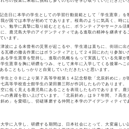
これらの授業に果敢に挑戦し多くのものを学び取っていただきたい
学記念日に本学の学生としての学習行動規範として「学生憲章」を
、我が国では本学が初めてであります。桜島のように気高く、時に
謳い、勉学に真摯に取り組むとともに、ボランティアやサークル活
もに、鹿児島大学のアイデンティティである進取の精神を継承する
しています。
津波による未曾有の災害が起こるや、学生達は直ちに、街頭に出
ける瓦礫の撤去作業にはボランティアとして２４回にわたり参加い
である学生憲章を堅持し、進取の気概をもって実践している先輩が
の学生憲章を胸に研鑽をつみ、そして来年に入学してくる後輩へこ
あることもしっかりと自覚していただきたいと思います。
学生とＯＢにより第７高等学校第１４記念祭歌「北辰斜めに」が
第七高等学校造士館学生の簗田勝三郎が作詞したものであります。
夜空に低く見える鹿児島にあることを表現したものであります。鹿
想への勇躍を歌い上げています。「北辰斜め」は９７年間、７高生
辰斜め」を愛唱し、切磋琢磨する仲間と本学のアイデンティティで
大学に入学し、研鑽する期間は、日本社会にとって、大変厳しい