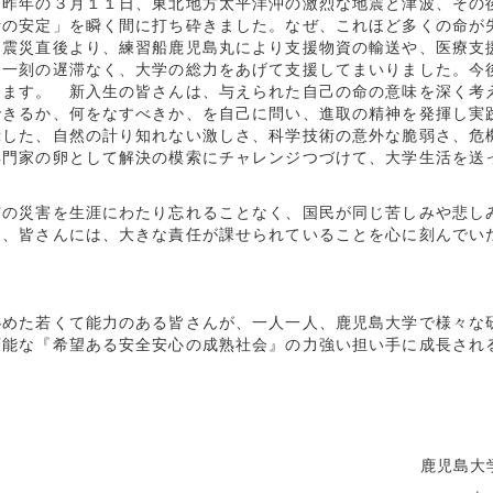
、昨年の３月１１日、東北地方太平洋沖の激烈な地震と津波、その
活の安定」を瞬く間に打ち砕きました。なぜ、これほど多くの命が
、震災直後より、練習船鹿児島丸により支援物資の輸送や、医療支
、一刻の遅滞なく、大学の総力をあげて支援してまいりました。今
ります。 新入生の皆さんは、与えられた自己の命の意味を深く考
できるか、何をなすべきか、を自己に問い、進取の精神を発揮し実
示した、自然の計り知れない激しさ、科学技術の意外な脆弱さ、危
専門家の卵として解決の模索にチャレンジつづけて、大学生活を送
の災害を生涯にわたり忘れることなく、国民が同じ苦しみや悲し
に、皆さんには、大きな責任が課せられていることを心に刻んでい
秘めた若くて能力のある皆さんが、一人一人、鹿児島大学で様々な
可能な『希望ある安全安心の成熟社会』の力強い担い手に成長され
鹿児島大学