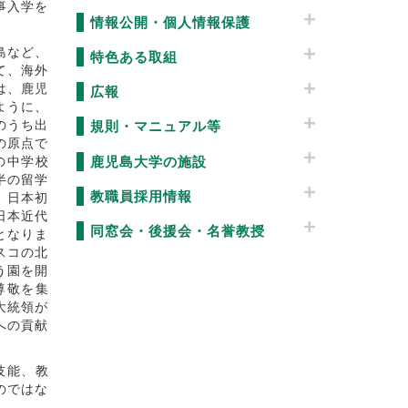
事入学を
情報公開・個人情報保護
島など、
特色ある取組
て、海外
は、鹿児
広報
ように、
のうち出
規則・マニュアル等
の原点で
鹿児島大学の施設
の中学校
半の留学
教職員採用情報
、日本初
日本近代
同窓会・後援会・名誉教授
となりま
スコの北
う園を開
尊敬を集
大統領が
への貢献
技能、教
のではな