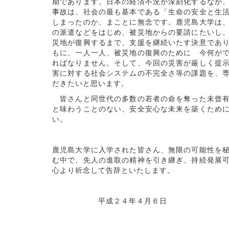
期であります。日本の経済不況が深刻化するなか
事故は、社会の最も基本である「生命の安全と生
しまったのか、まことに無念です。鹿児島大学は
の派遣などをはじめ、被災地からの要請にたいし
災地が復興するまで、支援を継続いたす決意であ
もに、一人一人、被災地の復興のために 今何が
ればなりません。そして、今回の災害が厳しく提
害に対する社会システムの不完全さ等の課題を、
だきたいと思います。
皆さんと同世代の多数の若者の命を奪った未曾有
と味わうことのない、安全安心な未来を築くため
い。
鹿児島大学に入学された皆さん、無限の可能性を
む中で、先人の進取の精神を引き継ぎ、持続発展
心より祈念して告辞といたします。
平成２４年４月６日