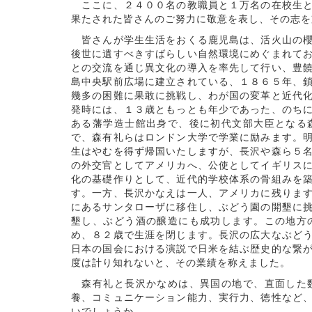
ここに、２４００名の教職員と１万名の在校生と
果たされた皆さんのご努力に敬意を表し、その志を
皆さんが学生生活をおくる鹿児島は、活火山の櫻
後世に遺すべきすばらしい自然環境にめぐまれて
との交流を通じ異文化の導入を率先して行い、豊
島中央駅前広場に建立されている、１８６５年、
幾多の困難に果敢に挑戦し、わが国の変革と近代
発時には、１３歳ともっとも年少であった、のち
ある藩学造士館出身で、後に初代文部大臣となる
で、森有礼らはロンドン大学で学業に励みます。
生はやむを得ず帰国いたしますが、長沢や森ら５
の外交官としてアメリカへ、公使としてイギリス
化の基礎作りとして、近代的学校体系の骨組みを
す。一方、長沢かなえは一人、アメリカに残りま
にあるサンタローザに移住し、ぶどう園の開墾に
墾し、ぶどう酒の醸造にも成功します。この地方
め、８２歳で生涯を閉じます。長沢の広大なぶど
日本の国会における演説で日米を結ぶ歴史的な繋
度は計り知れないと、その業績を称えました。
森有礼と長沢かなめは、異国の地で、直面した数
養、コミュニケーション能力、実行力、徳性など
いでしょうか。