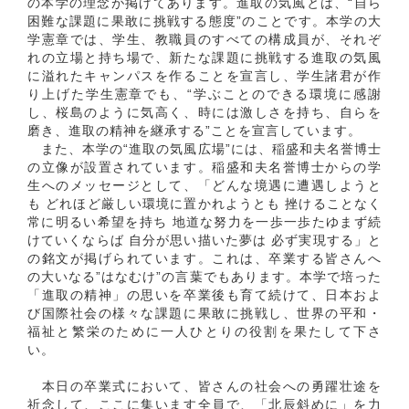
の本学の理念が掲げてあります。進取の気風とは、“自ら
困難な課題に果敢に挑戦する態度”のことです。本学の大
学憲章では、学生、教職員のすべての構成員が、それぞ
れの立場と持ち場で、新たな課題に挑戦する進取の気風
に溢れたキャンパスを作ることを宣言し、学生諸君が作
り上げた学生憲章でも、“学ぶことのできる環境に感謝
し、桜島のように気高く、時には激しさを持ち、自らを
磨き、進取の精神を継承する”ことを宣言しています。
また、本学の“進取の気風広場”には、稲盛和夫名誉博士
の立像が設置されています。稲盛和夫名誉博士からの学
生へのメッセージとして、「どんな境遇に遭遇しようと
も どれほど厳しい環境に置かれようとも 挫けることなく
常に明るい希望を持ち 地道な努力を一歩一歩たゆまず続
けていくならば 自分が思い描いた夢は 必ず実現する」と
の銘文が掲げられています。これは、卒業する皆さんへ
の大いなる”はなむけ”の言葉でもあります。本学で培った
「進取の精神」の思いを卒業後も育て続けて、日本およ
び国際社会の様々な課題に果敢に挑戦し、世界の平和・
福祉と繁栄のために一人ひとりの役割を果たして下さ
い。
本日の卒業式において、皆さんの社会への勇躍壮途を
祈念して、ここに集います全員で、「北辰斜めに」を力