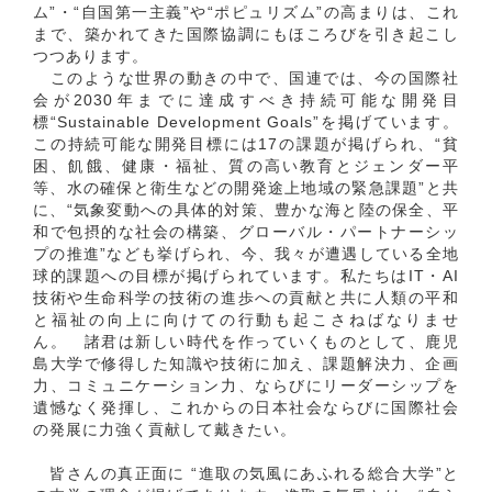
ム”・“自国第一主義”や“ポピュリズム”の高まりは、これ
まで、築かれてきた国際協調にもほころびを引き起こし
つつあります。
このような世界の動きの中で、国連では、今の国際社
会が2030年までに達成すべき持続可能な開発目
標“Sustainable Development Goals”を掲げています。
この持続可能な開発目標には17の課題が掲げられ、“貧
困、飢餓、健康・福祉、質の高い教育とジェンダー平
等、水の確保と衛生などの開発途上地域の緊急課題”と共
に、“気象変動への具体的対策、豊かな海と陸の保全、平
和で包摂的な社会の構築、グローバル・パートナーシッ
プの推進”なども挙げられ、今、我々が遭遇している全地
球的課題への目標が掲げられています。私たちはIT・AI
技術や生命科学の技術の進歩への貢献と共に人類の平和
と福祉の向上に向けての行動も起こさねばなりませ
ん。 諸君は新しい時代を作っていくものとして、鹿児
島大学で修得した知識や技術に加え、課題解決力、企画
力、コミュニケーション力、ならびにリーダーシップを
遺憾なく発揮し、これからの日本社会ならびに国際社会
の発展に力強く貢献して戴きたい。
皆さんの真正面に “進取の気風にあふれる総合大学”と