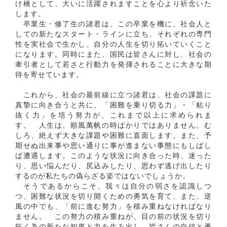
け橋として、大いに活躍されますことを心より祈念いた
します。
卒業生・修了生の諸君は、この卒業を機に、社会人と
しての新たなスタート・ラインに立ち、それぞれの専門
性を実社会で生かし、自分の人生を切り拓いていくこと
になります。同時にまた、国民は皆さんに対し、社会の
牽引者として若さと行動力を発揮されることに大きな期
待を寄せています。
これから、社会の最前線に立つ諸君は、社会の課題に
真摯に向き合うと共に、「困難を乗り切る力」・「粘り
抜く力」を培う努力が、これまで以上に求められま
す。 人生は、順風萬帆の時ばかりではありません。む
しろ、絶えず大きな課題や困難に直面します。また、予
期せぬ出来事や思い通りに事が進まない事態にもしばし
ば遭遇します。このような状況に向き合った時、迷った
り、思い悩んだり、尻込みしたり、思わず逃げ出したり
するのが私たちの偽らざる姿ではないでしょうか。
そうであるからこそ、我々は自分の弱さを認識しつ
つ、困難な状況を切り開くための勇気を育て、また、逆
風の中でも、「前に進む努力」を積み重ねなければなり
ません。 この努力の積み重ねが、目の前の状況を切り
拓く為の新たな知恵と力を生み出し、皆さんの自信と勇