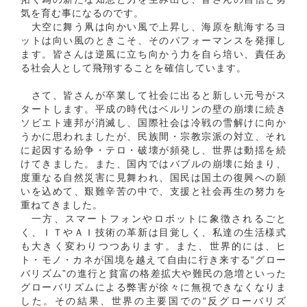
気を育む事になるのです。
大空に舞う凧は向かい風で上昇し、海原を航海するヨ
ットは向い風のときこそ、そのパフォーマンスを発揮し
ます。皆さんは逆風に立ち向かう力を自ら培い、責任あ
る社会人として飛翔することを確信しています。
さて、皆さんが卒業して社会に出ると新しい元号がス
タートします。平成の時代はベルリンの壁の崩壊に続き
ソビエト連邦が消滅し、国際社会は冷戦の雪解けに向か
うかに思われましたが、民族間・宗教宗派の対立、それ
に起因する紛争・テロ・破壊が頻発し、世界は動揺を続
けてきました。また、国内ではバブルの崩壊に始まり、
度重なる自然災害に見舞われ、国民は国土の復興への願
いを込めて、艱難辛苦の中で、支援と社会再生の努力を
重ねてきました。
一方、スマートフォンやロボットに象徴されるごと
く、ＩＴやＡＩ技術の革新は目覚しく、私達の生活様式
も大きく変わりつつあります。また、世界的には、ヒ
ト・モノ・カネが国境を越えて自由に行き来する“グロー
バリズム”の進行と貧富の格差拡大や難民の急増といった
グローバリズムによる弊害が徐々に無視できなくなりま
した。その結果、世界の主要国での“反グローバリズ