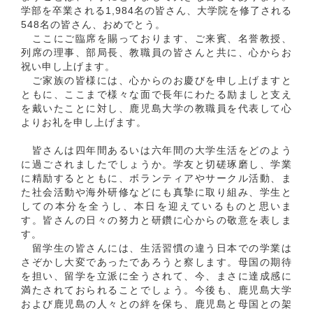
学部を卒業される1,984名の皆さん、大学院を修了される
548名の皆さん、おめでとう。
ここにご臨席を賜っております、ご来賓、名誉教授、
列席の理事、部局長、教職員の皆さんと共に、心からお
祝い申し上げます。
ご家族の皆様には、心からのお慶びを申し上げますと
ともに、ここまで様々な面で長年にわたる励ましと支え
を戴いたことに対し、鹿児島大学の教職員を代表して心
よりお礼を申し上げます。
皆さんは四年間あるいは六年間の大学生活をどのよう
に過ごされましたでしょうか。学友と切磋琢磨し、学業
に精励するとともに、ボランティアやサークル活動、ま
た社会活動や海外研修などにも真摯に取り組み、学生と
しての本分を全うし、本日を迎えているものと思いま
す。皆さんの日々の努力と研鑽に心からの敬意を表しま
す。
留学生の皆さんには、生活習慣の違う日本での学業は
さぞかし大変であったであろうと察します。母国の期待
を担い、留学を立派に全うされて、今、まさに達成感に
満たされておられることでしょう。今後も、鹿児島大学
および鹿児島の人々との絆を保ち、鹿児島と母国との架