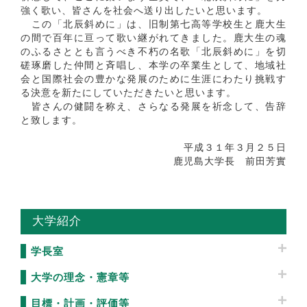
強く歌い、皆さんを社会へ送り出したいと思います。
この「北辰斜めに」は、旧制第七高等学校生と鹿大生
の間で百年に亘って歌い継がれてきました。鹿大生の魂
のふるさととも言うべき不朽の名歌「北辰斜めに」を切
磋琢磨した仲間と斉唱し、本学の卒業生として、地域社
会と国際社会の豊かな発展のために生涯にわたり挑戦す
る決意を新たにしていただきたいと思います。
皆さんの健闘を称え、さらなる発展を祈念して、告辞
と致します。
平成３１年３月２５日
鹿児島大学長 前田芳實
大学紹介
学長室
大学の理念・憲章等
目標・計画・評価等