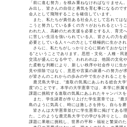
「前に進む努力」を積み重ねなければなりません
み出し、皆さんの自信と勇気を育む事になるので
会人として飛翔することを確信しています。
また、私たちが責任ある社会人として忘れてはな
こうと努力している多くの方々がおられるという
われた人、高齢のため支援を必要とする人、育児
に苦しい生活を強いられている人、皆さんの力を
必要としている人々への力として積極的に生かされ
さらに、私たちがしっかりと心に留めておかなけ
る”ということであります。思想・文化・人種・民
交流が盛んになる中で、われわれは、他国の文化
た柔軟な判断により、新しい秩序や社会作りに生
見や排除ではなく、意思や言葉の疎通への努力が
が皆さんのこれからの歩みの中で生かされることを
鹿児島大学は、“進取の気風にあふれる総合大学
度”のことです。本学の大学憲章では、本学に所属
課題に挑戦する進取の気風にあふれたキャンパスを
また、学生諸君が作り上げた学生憲章では、“鹿
島のように気高く、時には激しさを持ち、自らを磨
皆さんは大学憲章並びに学生憲章に掲げてある理
た。このような鹿児島大学での学びを誇りとし、
課題に果敢に挑戦し、世界の平和・福祉と繁栄のた