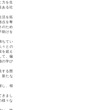
と力を生
任ある社
生活を拓
拠点を奪
さのため
手助けを
満ちてい
人々との
観を超え
して、偏
働の学び
戦する態
、新たな
謝し、桜
てきまし
の様々な