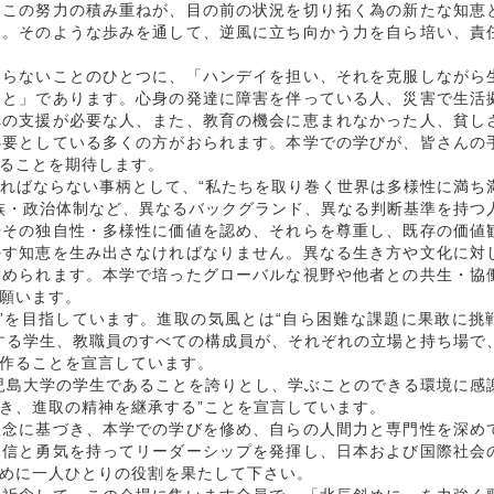
。この努力の積み重ねが、目の前の状況を切り拓く為の新たな知恵
す。そのような歩みを通して、逆風に立ち向かう力を自ら培い、責
らないことのひとつに、「ハンデイを担い、それを克服しながら
こと」であります。心身の発達に障害を伴っている人、災害で生活
への支援が必要な人、また、教育の機会に恵まれなかった人、貧し
必要としている多くの方がおられます。本学での学びが、皆さんの
ることを期待します。
ればならない事柄として、“私たちを取り巻く世界は多様性に満ち
族・政治体制など、異なるバックグランド、異なる判断基準を持つ
やその独自性・多様性に価値を認め、それらを尊重し、既存の価値
かす知恵を生み出さなければなりません。異なる生き方や文化に対
求められます。本学で培ったグローバルな視野や他者との共生・協
願います。
”を目指しています。進取の気風とは“自ら困難な課題に果敢に挑
する学生、教職員のすべての構成員が、それぞれの立場と持ち場で
作ることを宣言しています。
児島大学の学生であることを誇りとし、学ぶことのできる環境に感
き、進取の精神を継承する”ことを宣言しています。
念に基づき、本学での学びを修め、自らの人間力と専門性を深め
自信と勇気を持ってリーダーシップを発揮し、日本および国際社会
めに一人ひとりの役割を果たして下さい。