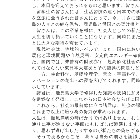
し、本日を迎えておられるものと思います。皆さん
留学生の皆さんには、生活習慣の違う日本での学
を立派に全うされた皆さんにとって、今、まさに
島の人々との絆を保ち、鹿児島と母国との架け橋と
皆さんは、この卒業を機に、社会人としての新た
人生を切り拓いていくことになります。同時にま
とに大きな期待を寄せています。
現代社会は、地球的レベルで、また、国内におい
暖化と環境問題や自然災害、安定的エネルギー確
た、国内では、未曾有の財政赤字、超高齢化社会
れてはならない東日本大震災とその復興の問題など
一方、生命科学、基礎物理学、天文・宇宙科学、
ノベーションの創出への夢を広げてくれます。同
示しています。
諸君は、鹿児島大学で修得した知識や技術に加え
を遺憾なく発揮し、これからの日本社会ならびに国
これから、社会の最前線に立つ諸君は、社会の課
これまで以上に培う為の努力が求められます。
人生は、順風満帆の時ばかりではありません。む
通りに事が進まない事態にもしばしば遭遇します
り、思わず逃げ出したりするのが私たちの偽らざる
そうであるからこそ、我々は自分の弱さを認識し