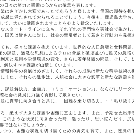
の日々の努力と研鑽に心からの敬意を表します。
業はさぞかし大変であったであろうと察します。母国の期待を担
達成感に満たされておられることでしょう。今後も、鹿児島大学お
して、大いに活躍されますことを心より祈念いたします。
なスタート・ラインに立ち、それぞれの専門性を実社会で生かし
た、国民は皆さんに対し、社会の牽引者として若さと行動力を発揮
ても、様々な課題を抱えています。世界的な人口急増と食料問題
保の課題、過激な思想によるテロの脅威と破壊並びに難民の急増
の到来と雇用や労働環境の変化、さらに若年貧困の問題、そして、
、解決すべき課題が山積しています。
情報科学の発展はめざましく、それらの成果は新たな科学技術の
時にまた、それらの進歩は、人類社会に大きな変革と新たな課題を
、課題解決力、企画力、コミュニケーション力、ならびにリーダ
際社会の発展に力強く貢献して戴きたい。
題に真摯に向き合うと共に、「困難を乗り切る力」・「粘り抜く
しろ、絶えず大きな課題や困難に直面します。また、予期せぬ出来
。このような状況に向き合った時、迷ったり、思い悩んだり、尻
姿ではないでしょうか。
つつ、困難な状況を切り開くための勇気を育て、また、逆風の