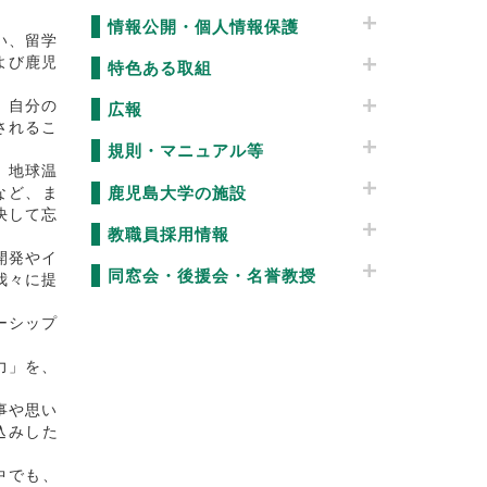
情報公開・個人情報保護
い、留学
よび鹿児
特色ある取組
、自分の
広報
されるこ
規則・マニュアル等
、地球温
鹿児島大学の施設
など、ま
決して忘
教職員採用情報
開発やイ
同窓会・後援会・名誉教授
我々に提
ーシップ
力」を、
事や思い
込みした
中でも、