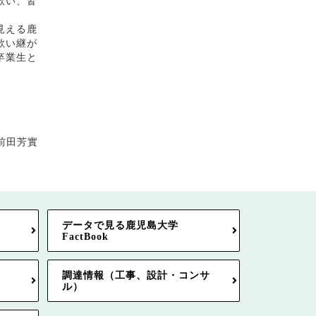
歌い、皆
見える鹿
歌い継が
卒業生と
２５日
前田芳實
データで見る鹿児島大学
FactBook
調達情報（工事、設計・コンサ
ル）