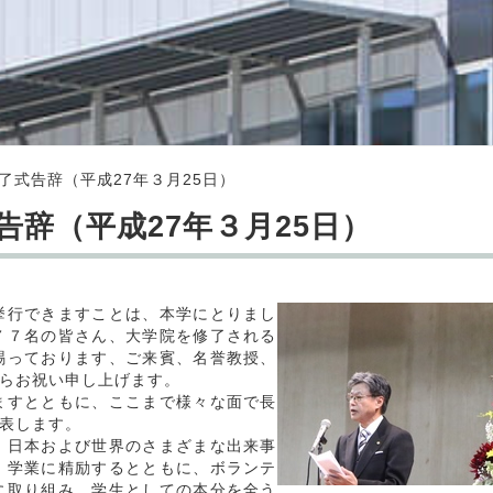
了式告辞（平成27年３月25日）
告辞（平成27年３月25日）
行できますことは、本学にとりまし
７７名の皆さん、大学院を修了される
賜っております、ご来賓、名誉教授、
らお祝い申し上げます。
すとともに、ここまで様々な面で長
表します。
日本および世界のさまざまな出来事
、学業に精励するとともに、ボランテ
に取り組み、学生としての本分を全う