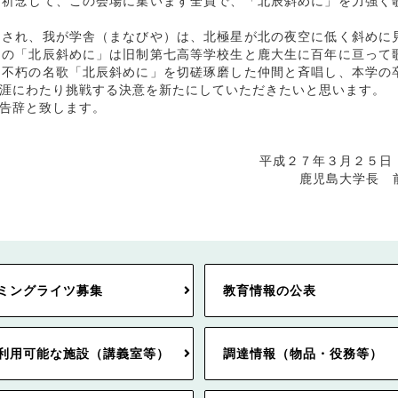
祈念して、この会場に集います全員で、「北辰斜めに」を力強く
され、我が学舎（まなびや）は、北極星が北の夜空に低く斜めに
この「北辰斜めに」は旧制第七高等学校生と鹿大生に百年に亘って
き不朽の名歌「北辰斜めに」を切磋琢磨した仲間と斉唱し、本学の
涯にわたり挑戦する決意を新たにしていただきたいと思います。
告辞と致します。
平成２７年３月
鹿児島大学長 
ミングライツ募集
教育情報の公表
利用可能な施設（講義室等）
調達情報（物品・役務等）