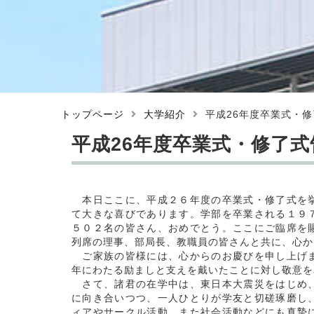
トップページ
大学紹介
平成26年度卒業式・修
平成26年度卒業式・修了式
本日ここに、平成２６年度の卒業式・修了式を挙
て大きな喜びであります。学部を卒業される１９
５０２名の皆さん、おめでとう。ここにご臨席を
列席の理事、部局長、教職員の皆さんと共に、心か
ご家族の皆様には、心からのお慶びを申し上げま
年にわたる励ましと支えを戴いたことに対し敬意を
さて、諸君の在学中は、東日本大震災をはじめ、
に向き合いつつ、一人ひとりが学友と切磋琢磨し
ィアやサークル活動、また社会活動などにも真摯