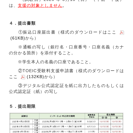
は、
支援の対象としません
。
４．提出書類
①振込口座届出書（様式のダウンロードは
ここ
(61KB)
から）
※通帳の写し（銀行名・口座番号・口座名義（カナ
の分かる箇所）を添付すること。
※学生本人の名義の口座であること。
②TOEIC受験料支援申請書（様式のダウンロードは
ここ
(132KB)
から）
③デジタル公式認定証を紙に出力したものもしくは
公式認定証（紙）の写し
５．提出期限