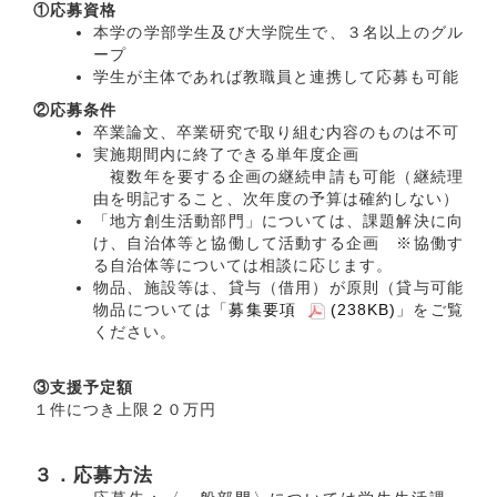
①応募資格
本学の学部学生及び大学院生で、３名以上のグル
ープ
学生が主体であれば教職員と連携して応募も可能
②応募条件
卒業論文、卒業研究で取り組む内容のものは不可
実施期間内に終了できる単年度企画
複数年を要する企画の継続申請も可能（継続理
由を明記すること、次年度の予算は確約しない）
「地方創生活動部門」については、課題解決に向
け、自治体等と協働して活動する企画 ※協働す
る自治体等については相談に応じます。
物品、施設等は、貸与（借用）が原則（貸与可能
物品については「
募集要項
(238KB)
」をご覧
ください。
③支援予定額
１件につき上限２０万円
３．応募方法