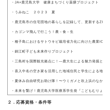
・JA×鹿児島大学 健康まちづくり薬膳プロジェクト
・うみねこ ２０２３ 夏
・鹿児島市の住宅団地の暮らしを記録して、更新するZINE
・カゴンマ飛んで行こう！農－食－生
・種子島におけるサトウキビ栽培省力化に向けた農業IC
・錦江町子ども未来作りプロジェクト
・三島村を国際観光拠点に！―鹿大生による魅力発掘と多
・喜入中名の空き家を活用した地域住民と学生による地域
・夏休み自由研究お助け隊！〜ウミガメと吹上浜のなかま
・未来を繋げ！鹿児島大学医療系学生発『こどもむりょう
２．応募資格・条件等