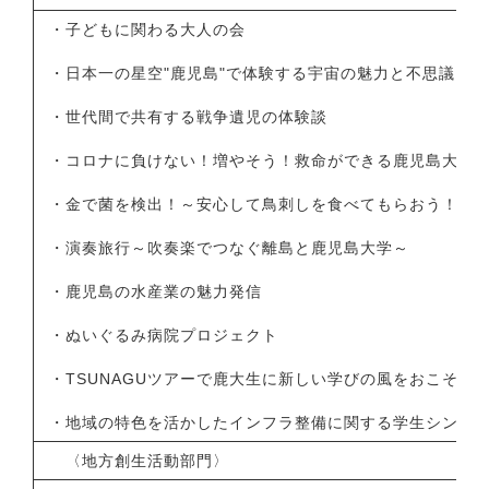
・子どもに関わる大人の会
・日本一の星空"鹿児島"で体験する宇宙の魅力と不思議
・世代間で共有する戦争遺児の体験談
・コロナに負けない！増やそう！救命ができる鹿児島大学
・金で菌を検出！～安心して鳥刺しを食べてもらおう！～
・演奏旅行～吹奏楽でつなぐ離島と鹿児島大学～
・鹿児島の水産業の魅力発信
・ぬいぐるみ病院プロジェクト
・TSUNAGUツアーで鹿大生に新しい学びの風をおこそう
・地域の特色を活かしたインフラ整備に関する学生シンポジ
〈地方創生活動部門〉