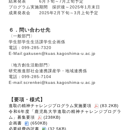
結果発表 6月下旬～7月上旬予定
プログラム実施期間 採択後～2025年1月末日
成果発表会 2025年2月下旬～3月上旬予定
６．問い合わせ先
〈一般部門〉
学生部学生生活課学生企画係
電話：099-285-7320
E-Mail:gakusen@kuas.kagoshima-u.ac.jp
〈地方創生活動部門〉
研究推進部社会連携課産学・地域連携係
電話：099-285-7104
E-mail:screnkei@kuas.kagoshima-u.ac.jp
【要項・様式】
進取の精神チャレンジプログラム実施要項
(83.2KB)
令和6年度「鹿児島大学進取の精神チャレンジプログラ
ム」募集要項
(238KB)
企画書
(650KB)
必要経費内訳書
(32.5KB)