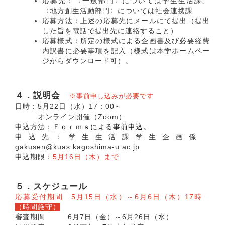
応募先：〈一般部門〉については学生生活課、
〈地方創生活動部門〉については社会連携課
応募方法：上述の応募先にメールにて提出（提出
した旨を電話で提出先に連絡すること）
応募様式：所定の様式による企画書及び必要経費
内訳書に必要事項を記入（様式は本学ホームペー
ジからダウンロード可）。
４．説明会
※事前申し込みが必要です
日時：5月22日（水）17：00～
オンライン開催（Zoom）
申込方法：
Ｆｏｒｍｓによる事前申込。
申込先：学生生活課学生企画係
gakusen@kuas.kagoshima-u.ac.jp
申込期限：
5月16日（木）まで
５．スケジュール
応募受付期間 5月15日（水）～6月6日（木）17時
（時間厳守）
審査期間 6月7日（金）～6月26日（水）