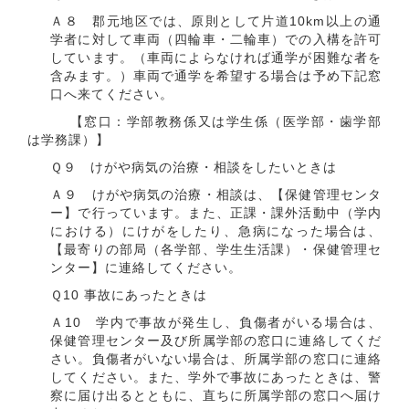
Ａ８ 郡元地区では、原則として片道10km以上の通
学者に対して車両（四輪車・二輪車）での入構を許可
しています。（車両によらなければ通学が困難な者を
含みます。）車両で通学を希望する場合は予め下記窓
口へ来てください。
【窓口：学部教務係又は学生係（医学部・歯学部
は学務課）】
Ｑ９ けがや病気の治療・相談をしたいときは
Ａ９ けがや病気の治療・相談は、【保健管理センタ
ー】で行っています。また、正課・課外活動中（学内
における）にけがをしたり、急病になった場合は、
【最寄りの部局（各学部、学生生活課）・保健管理セ
ンター】に連絡してください。
Ｑ10 事故にあったときは
Ａ10 学内で事故が発生し、負傷者がいる場合は、
保健管理センター及び所属学部の窓口に連絡してくだ
さい。負傷者がいない場合は、所属学部の窓口に連絡
してください。また、学外で事故にあったときは、警
察に届け出るとともに、直ちに所属学部の窓口へ届け