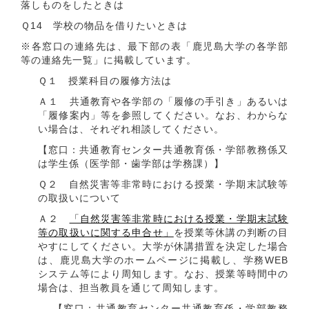
落しものをしたときは
Ｑ14 学校の物品を借りたいときは
※各窓口の連絡先は、最下部の表「鹿児島大学の各学部
等の連絡先一覧」に掲載しています。
Ｑ１ 授業科目の履修方法は
Ａ１ 共通教育や各学部の「履修の手引き」あるいは
「履修案内」等を参照してください。なお、わからな
い場合は、それぞれ相談してください。
【窓口：共通教育センター共通教育係・学部教務係又
は学生係（医学部・歯学部は学務課）】
Ｑ２ 自然災害等非常時における授業・学期末試験等
の取扱いについて
Ａ２
「自然災害等非常時における授業・学期末試験
等の取扱いに関する申合せ」
を授業等休講の判断の目
やすにしてください。大学が休講措置を決定した場合
は、鹿児島大学のホームページに掲載し、学務WEB
システム等により周知します。なお、授業等時間中の
場合は、担当教員を通じて周知します。
【窓口：共通教育センター共通教育係・学部教務