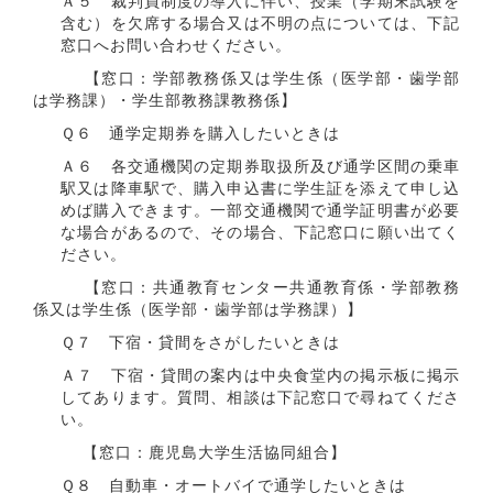
Ａ５ 裁判員制度の導入に伴い、授業（学期末試験を
含む）を欠席する場合又は不明の点については、下記
窓口へお問い合わせください。
【窓口：学部教務係又は学生係（医学部・歯学部
は学務課）・学生部教務課教務係】
Ｑ６ 通学定期券を購入したいときは
Ａ６ 各交通機関の定期券取扱所及び通学区間の乗車
駅又は降車駅で、購入申込書に学生証を添えて申し込
めば購入できます。一部交通機関で通学証明書が必要
な場合があるので、その場合、下記窓口に願い出てく
ださい。
【窓口：共通教育センター共通教育係・学部教務
係又は学生係（医学部・歯学部は学務課）】
Ｑ７ 下宿・貸間をさがしたいときは
Ａ７ 下宿・貸間の案内は中央食堂内の掲示板に掲示
してあります。質問、相談は下記窓口で尋ねてくださ
い。
【窓口：鹿児島大学生活協同組合】
Ｑ８ 自動車・オートバイで通学したいときは