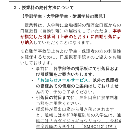
２．授業料の納付方法について
【学部学生・大学院学生・附属学校の園児】
授業料は、入学時に金融機関の預貯金口座からの
口座振替（自動引落）の届出をしていただき、
本学
が指定した引落日（上表のとおり）に自動引落によ
り納入
していただくことになります。
※盗難等事故防止および学生・保護者の方の利便性
を確保するために、口座振替手続きのご協力をお願
いしております。
事前に、
各学部等の掲示板にて引落日およ
び引落額をご案内
いたします。
「お知らせメールサービス」
以外の保護者
の皆様あての個別のご案内はしておりませ
ん
ので、予めご了承ください。
引落日の前日まで
に、届出口座に授業料相
当額をご用意ください。
授業料が届出口座から引き落とされます
と、
通帳には令和3年度以前の入学生は、通
帳には「カダイジュギョウリョウ」、令和4
年度以降の入学生は、「SMBC(ｶｺﾞｼﾏﾀﾞｲ