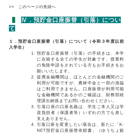
>> このページの先頭へ
Ⅳ．預貯金口座振替（引落）につい
て
１．預貯金口座振替（引落）について（令和３年度以前
入学生）
預貯金口座振替（引落）の手続きは、本学
に在籍する全ての学生が対象です。授業料
の免除申請をされている方もお手続きをお
願いいたします。
提携金融機関は、ほとんどの金融機関のご
利用が可能ですが、農林中金と一部の漁協
はご利用できません。口座振替が利用可能
な金融機関であるかのご確認は、財務部経
理課出納係までお問い合わせください。
引落口座の口座名義は、学生ご本人又は学
資負担者（保護者等）いずれの方でも差し
支えありません。
引落口座を変更したい場合は、新たに「K-
NET預貯金口座振替依頼書」（ゆうちょ銀