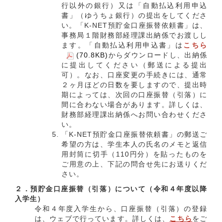
行以外の銀行）又は「自動払込利用申込
書」（ゆうちょ銀行）の提出をしてくださ
い。「K-NET預貯金口座振替依頼書」は、
事務局１階財務部経理課出納係でお渡しし
ます。「自動払込利用申込書」は
こちら
(70.8KB)
からダウンロードし、出納係
に提出してください（郵送による提出
可）。なお、口座変更の手続きには、通常
２ヶ月ほどの日数を要しますので、提出時
期によっては、次回の口座振替（引落）に
間に合わない場合があります。詳しくは、
財務部経理課出納係へお問い合わせくださ
い。
「K-NET預貯金口座振替依頼書」の郵送ご
希望の方は、学生本人の氏名のメモと返信
用封筒に切手（110円分）を貼ったものを
ご用意の上、下記の問合せ先にお送りくだ
さい。
２．
預貯金口座振替（引落）について（令和４年度以降
入学生）
令和４年度入学生から、口座振替（引落）の登録
は、ウェブで行っています。詳しくは、
こちら
をご