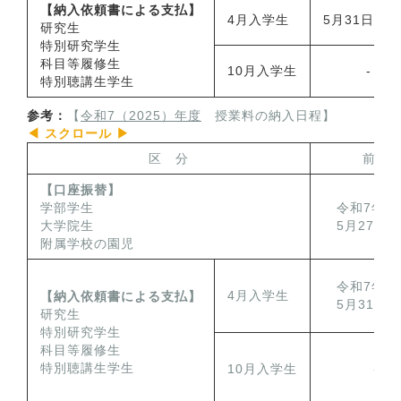
【納入依頼書による支払】
4月入学生
5月31日（
研究生
特別研究学生
科目等履修生
10月入学生
-
特別聴講生学生
参考：
【
令和7（2025）年度
授業料の納入日程】
区 分
前期
【口座振替】
学部学生
令和7年
大学院生
5月27日
附属学校の園児
令和7年
4月入学生
【納入依頼書による支払】
5月31日
研究生
特別研究学生
科目等履修生
特別聴講生学生
10月入学生
-