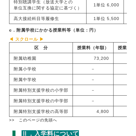
特別聴講学生（放送大学との
1単位 6,000
単位互換に関する協定に基づく）
高大接続科目等履修生
1単位 5,500
c．附属学校にかかる授業料等（単位：円）
区 分
授業料（年額）
授業料（
附属幼稚園
73,200
附属小学校
－
－
附属中学校
－
－
附属特別支援学校の小学部
－
－
附属特別支援学校の中学部
－
－
附属特別支援学校の高等部
4,800
>> このページの先頭へ
Ⅱ．入学料について