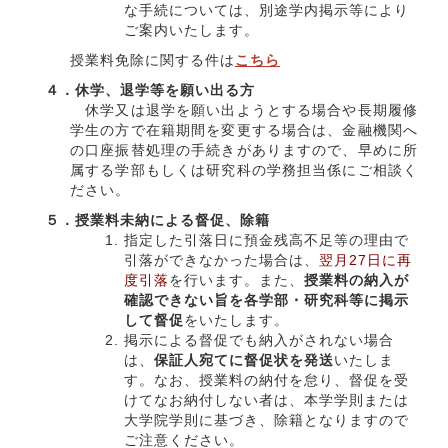
な手続については、別途学内掲示等により
ご案内いたします。
授業料免除に関する件は
こちら
４．休学、退学等を願い出る方
休学又は退学を願い出ようとする場合や長期履修
学生の方で在籍期間を変更する場合は、金融機関へ
の口座振替処理の手続きがありますので、早めに所
属する学部もしくは研究科の学務担当係にご相談く
ださい。
５．授業料未納による督促、除籍
指定した引落日に預金残高不足等の理由で
引落ができなかった場合は、
翌月27日に再
度引落
を行います。また、
授業料の納入が
確認できない旨を各学部・研究科等に掲示
して督促
をいたします。
掲示による督促でも納入がされない場合
は、
保証人宛てに督促状を発送
いたしま
す。なお、授業料の納付を怠り、督促を受
けてなお納付しない者は、本学学則または
大学院学則に基づき、除籍となりますので
ご注意ください。