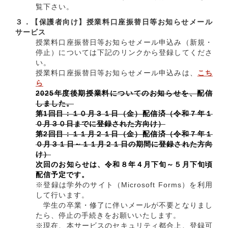
覧下さい。
３．【保護者向け】授業料口座振替日等お知らせメール
サービス
授業料口座振替日等お知らせメール申込み（新規・
停止）については下記のリンクから登録してくださ
い。
授業料口座振替日等お知らせメール申込みは、
こち
ら
2025年度後期授業料についてのお知らせを、配信
しました。
第1回目：
１０月３１日（金）配信済（
令和７年１
０月３０日までに登録された方向け）
第2回目：１１
月２１日（金）配信済（
令和７年１
０月３１日～１１月２１日の期間に登録された方向
け）
次回のお知らせは、令和８年４月下旬～５月下旬頃
配信予定です。
※登録は学外のサイト（Microsoft Forms）を利用
して行います。
学生の卒業・修了に伴いメールが不要となりまし
たら、停止の手続きをお願いいたします。
※現在、本サービスのセキュリティ都合上、登録可