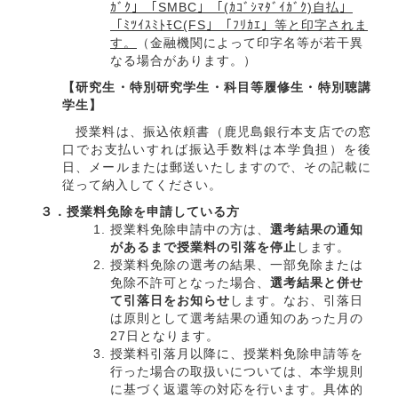
ｶﾞｸ」「SMBC」「(ｶｺﾞｼﾏﾀﾞｲｶﾞｸ)自払」
「ﾐﾂｲｽﾐﾄﾓC(FS」「ﾌﾘｶｴ」等と印字されま
す。
（金融機関によって印字名等が若干異
なる場合があります。）
【研究生・特別研究学生・科目等履修生・特別聴講
学生】
授業料は、振込依頼書（鹿児島銀行本支店での窓
口でお支払いすれば振込手数料は本学負担）を後
日、メールまたは郵送いたしますので、その記載に
従って納入してください。
３．授業料免除を申請している方
授業料免除申請中の方は、
選考結果の通知
があるまで授業料の引落を停止
します。
授業料免除の選考の結果、一部免除または
免除不許可となった場合、
選考結果と
併せ
て引落日をお知らせ
します。なお、引落日
は原則として選考結果の通知のあった月の
27日となります。
授業料引落月以降に、授業料免除申請等を
行った場合の取扱いについては、本学規則
に基づく返還等の対応を行います。具体的