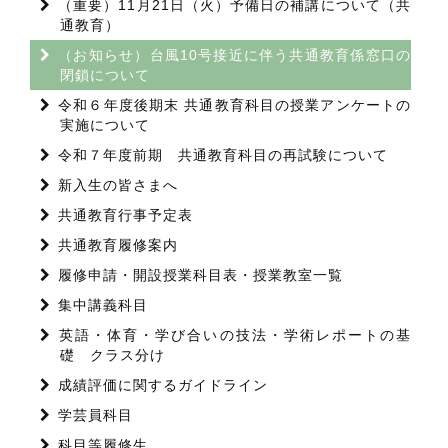
（重要）11月21日（火）予備日の補講について（共
通教育）
（お知らせ）台風10号接近に伴う共通教育係窓口の
閉鎖について
令和６年度後期末 共通教育科目の授業アンケートの
実施について
令和７年度前期 共通教育科目の再試験について
新入生の皆さまへ
共通教育行事予定表
共通教育履修案内
履修申請・開設授業科目表・授業教室一覧
集中講義科目
英語・体育・学び合いの技法・学術レポートの基
礎 クラス分け
成績評価に関するガイドライン
学芸員科目
科目等履修生