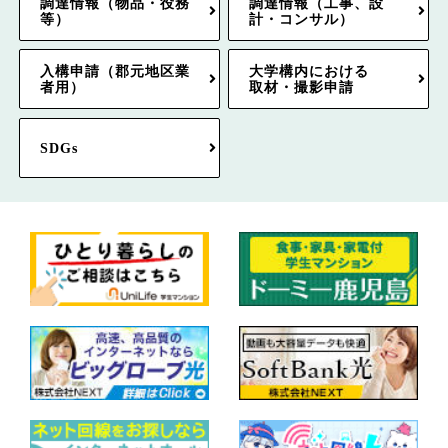
調達情報（物品・役務
調達情報（工事、設
等）
計・コンサル）
入構申請（郡元地区業
大学構内における
者用）
取材・撮影申請
SDGs