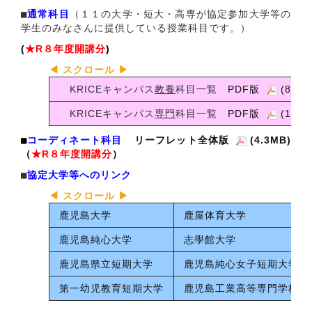
■
通常科目
（１１の大学・短大・高専が協定参加大学等の
学生のみなさんに提供している授業科目です。）
(
★R８年度開講分
)
KRICEキャンパス
教養
科目一覧
PDF版
(81.8
KRICEキャンパス
専門
科目一覧
PDF版
(188K
■
コーディネート科目
リーフレット全体版
(4.3MB)
（
★R８
年度開講分
）
■
協定大学等へのリンク
鹿児島大学
鹿屋体育大学
鹿児島純心大学
志學館大学
鹿児島県立短期大学
鹿児島純心女子短期大学
第一幼児教育短期大学
鹿児島工業高等専門学校