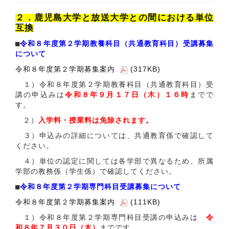
２．鹿児島大学と放送大学との間における単位
互換
■
令和８
年
度第２学期教養科目（共通教育科目）受講募集
について
令和８年度第２学期募集案内
(317KB)
１）令和８年度第２学期教養科目（共通教育科目）受
講の申込みは
令和８年９月１７日（木）１６時
までで
す。
２）
入学料・授業料は免除されます。
３）申込みの詳細については、共通教育係で確認して
ください。
４）単位の認定に関しては各学部で異なるため、所属
学部の教務係（学生係）で確認してください。
■
令和８年
度第２
学期専門科目受講募集について
令和８年度第２学期募集案内
(111KB)
１）令和８年度第２
学期専門科目受講の申込みは
令
和８年７
月３０
日（木
）
までです。