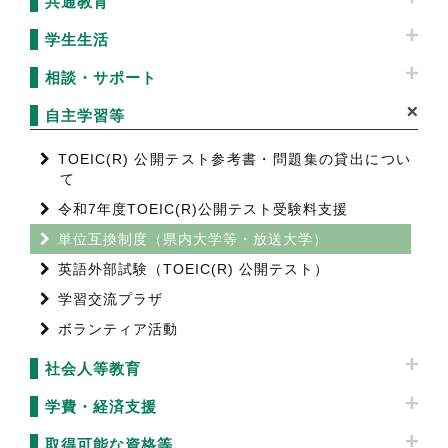
共通教育
学生生活
相談・サポート
自主学習等
TOEIC(R) 公開テスト参考書・問題集の貸出につい
て
令和7年度TOEIC(R)公開テスト受験料支援
単位互換制度（県内大学等・放送大学）
英語外部試験（TOEIC(R) 公開テスト）
学習交流プラザ
ボランティア活動
社会人等教育
学費・経済支援
取得可能な資格等