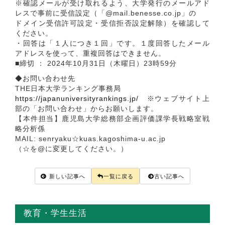
※確認メールが受け取れるよう、大学発行のメールアド
レスで事前に受信設定（「@mail.benesse.co.jp」の
ドメイン受信許可設定・受信拒否設定解除）を確認して
ください。
・回答は「１人につき１回」です。１度回答したメール
アドレスを使って、重複回答はできません。
■締切 ： 2024年10月31日（木曜日）23時59分
◆お問い合わせ先
THE日本大学ランキング事務局
https://japanuniversityrankings.jp/
※ウェブサイト上
部の「お問い合わせ」からお願いします。
【本件担当】鹿児島大学総務部企画評価課学長戦略室戦
略分析係
MAIL: senryaku☆kuas.kagoshima-u.ac.jp
（☆を@に変更してください。）
新しい記事へ
一覧に戻る
古い記事へ
教育・学生生活