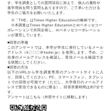
す。学生調査としての質問項目に加えて、個人の属性や
進学理由を問う質問もありますので、ご了承いただける
学生のご協力をお願いいたします。
※「THE」はTimes Higher Educationの略称です。
※本調査はTimes Higher Educationと㈱ベネッセコー
ポレーションで共同企画し、㈱ベネッセコーポレーショ
ンが運営しています。
■回答の準備
このアンケートでは、本学が学生に発行しているメール
アドレス（k〇〇〇＠kadai.jp）を使用します。予め、ご
自身のメールアドレスを確認し、受信メールを確認でき
る状態にしてください。
■回答の方法
以下のURLから学生調査専用のアンケートサイトに入
り、回答してください。PC、スマートフォン、タブレッ
トでの回答が可能です（ただし、大学発行のメールアド
レスで受信できるものに限る）。回答所要時間は約7分で
す。
アンケートは
こちら
（外部サイトに移動します）