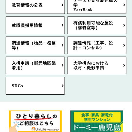
データで見る鹿児島大
教育情報の公表
学
FactBook
有償利用可能な施設
教職員採用情報
（講義室等）
調達情報（物品・役務
調達情報（工事、設
等）
計・コンサル）
入構申請（郡元地区業
大学構内における
者用）
取材・撮影申請
SDGs