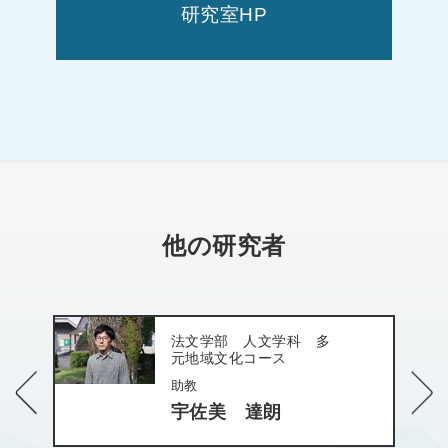
研究室HP
他の研究者
共同獣医学部畜産学科
（食肉科学）
教授
室谷 進