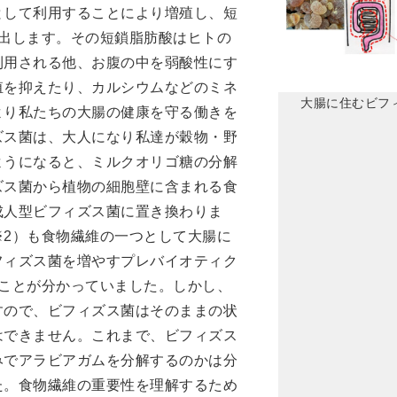
として利用することにより増殖し、短
排出します。その短鎖脂肪酸はヒトの
利用される他、お腹の中を弱酸性にす
殖を抑えたり、カルシウムなどのミネ
大腸に住むビフ
より私たちの大腸の健康を守る働きを
ズス菌は、大人になり私達が穀物・野
ようになると、ミルクオリゴ糖の分解
ズス菌から植物の細胞壁に含まれる食
成人型ビフィズス菌に置き換わりま
※2）も食物繊維の一つとして大腸に
フィズス菌を増やすプレバイオティク
ることが分かっていました。しかし、
すので、ビフィズス菌はそのままの状
はできません。これまで、ビフィズス
みでアラビアガムを分解するのかは分
た。食物繊維の重要性を理解するため