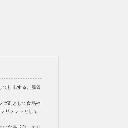
して排出する。腸管
ング剤として食品や
プリメントとして
ない食品成分。オリ