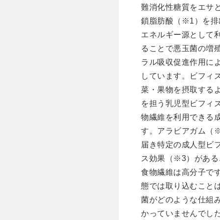
難消化性糖質をエサ
鎖脂肪酸（※1）を
エネルギー源として
ることで悪玉菌の増
ラル吸収促進作用に
しています。ビフィ
菜・果物を摂取する
を担う乳児型ビフィ
物繊維を利用できる
す。アラビアガム（
届き特定の成人型ビ
ス効果（※3）があ
食物繊維は高分子で
態では取り込むこと
菌がどのような仕組
かっていませんでし