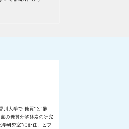
川大学で"糖質"と"酵
ス菌の糖質分解酵素の研究
化学研究室"に赴任。ビフ