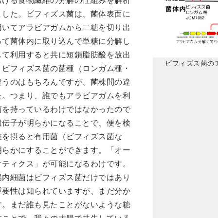
おける食物繊維の分解の仕組みを解析
ました。ビフィズス菌は、菌体表面に
用いてアラビアガムから二糖を切り出
って菌体内に取り込んで単糖に分解し
して利用すると共に短鎖脂肪酸を放出
ビフィズス菌の
、ビフィズス菌の菌種（ロンガム種・
違うのはもちろんですが、菌株間の違
た。つまり、誰でもアラビアガムを利
菌を持っているわけではなかったので
遺伝子が明らかになることで、便を検
維を摂ると有用菌（ビフィズス菌な
明らかにすることができます。「オー
オティクス」が可能になるわけです。
腸内細菌はビフィズス菌だけではあり
重要性は知られていますが、まだ分か
す。まだ誰も見たことがないような糖